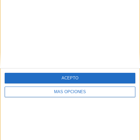
HACE 6 HORAS
El rey de España, Felipe VI, cita a Juan
Vivas en Marivent en plena crisis de
Ceuta
HACE 6 HORAS
Las barriadas de extrarradio aún sienten
la presión migratoria
HACE 6 HORAS
ACEPTO
Comments
7
MÁS OPCIONES
Jl
comentó:
hace 4 años
Piden pasaporte COVID para entrar a Marruecos.
Y pasaporte, nada más llegar.
Luego la policía española te pide el pasaporte para verificar no