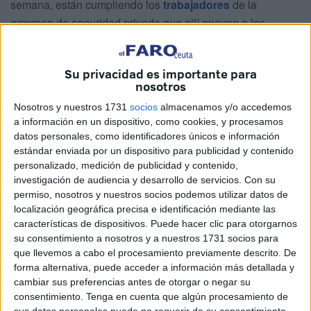
semana, están cumpliendo los
trabajadores
de la
empresa de seguridad privada que allí apoyan a las
Fuerzas y Cuerpos de Seguridad del Estado. "Están
desarrollando un papel clave en la prestación de los
Su privacidad es importante para
servicios encomendados a la seguridad pública y
nosotros
legalmente facultados para ello. Todo ello amparado por la
Nosotros y nuestros 1731
socios
almacenamos y/o accedemos
Ley 5/2014 de 4 de abril, de Seguridad Privada y la Orden
a información en un dispositivo, como cookies, y procesamos
INT 318/2011", explicitan a través de una nota de prensa
datos personales, como identificadores únicos e información
enviada a los medios de comunicación de la ciudad.
estándar enviada por un dispositivo para publicidad y contenido
personalizado, medición de publicidad y contenido,
Además, desde el sindicato han recordado cuál es el
investigación de audiencia y desarrollo de servicios.
Con su
cometido que, en nuestro país, se solicita a los
permiso, nosotros y nuestros socios podemos utilizar datos de
localización geográfica precisa e identificación mediante las
profesionales capacitados y que ejercen la seguridad
características de dispositivos. Puede hacer clic para otorgarnos
privada en diferentes ámbitos y, por supuesto, también
su consentimiento a nosotros y a nuestros 1731 socios para
ahora en las inmediaciones de la frontera del Tarajal. "En
que llevemos a cabo el procesamiento previamente descrito. De
España, la seguridad privada se configura como auxiliar y
forma alternativa, puede acceder a información más detallada y
cambiar sus preferencias antes de otorgar o negar su
colaboradora de las Fuerzas y Cuerpos de Seguridad, a
consentimiento.
Tenga en cuenta que algún procesamiento de
las que complementa en su labor de proteger y garantizar