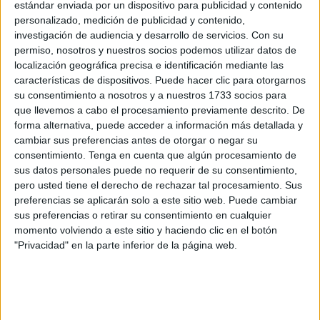
objeto de dicha reunión ha sido el de estudiar las
estándar enviada por un dispositivo para publicidad y contenido
personalizado, medición de publicidad y contenido,
reclamaciones que se han presentado a las exclusiones
investigación de audiencia y desarrollo de servicios.
Con su
en la funcionarización.
permiso, nosotros y nuestros socios podemos utilizar datos de
localización geográfica precisa e identificación mediante las
El sindicato ha defendido que se acepten
todas las
características de dispositivos. Puede hacer clic para otorgarnos
reclamaciones
presentadas por los trabajadores y
su consentimiento a nosotros y a nuestros 1733 socios para
trabajadoras a los que se les deniega la oportunidad
que llevemos a cabo el procesamiento previamente descrito. De
forma alternativa, puede acceder a información más detallada y
de funcionarizarse.
cambiar sus preferencias antes de otorgar o negar su
consentimiento.
Tenga en cuenta que algún procesamiento de
Críticas a los criterios de exclusión
sus datos personales puede no requerir de su consentimiento,
pero usted tiene el derecho de rechazar tal procesamiento. Sus
Durante la reunión, algunos miembros de la comisión
preferencias se aplicarán solo a este sitio web. Puede cambiar
argumentaron que aceptar todas las reclamaciones
sus preferencias o retirar su consentimiento en cualquier
momento volviendo a este sitio y haciendo clic en el botón
supondría "un
retraso en el
proceso de
"Privacidad" en la parte inferior de la página web.
funcionarización
"
. Sin embargo, UGT Servicios Públicos
califica esta afirmación como una “
falacia
”, ya que, según
su punto de vista, permitir el acceso a quienes así lo
deseen no ralentiza, sino que
agiliza
la funcionarización.