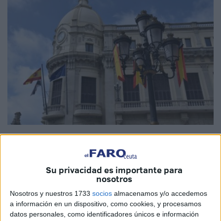
Imagen de archivo
Su privacidad es importante para
nosotros
UGT Servicios Públicos
ha exigido este miércoles que el
Nosotros y nuestros 1733
socios
almacenamos y/o accedemos
proceso de
funcionarización
del
personal laboral
de la
a información en un dispositivo, como cookies, y procesamos
Ciudad Autónoma
de Ceuta
sea "ágil y para todos". El
datos personales, como identificadores únicos e información