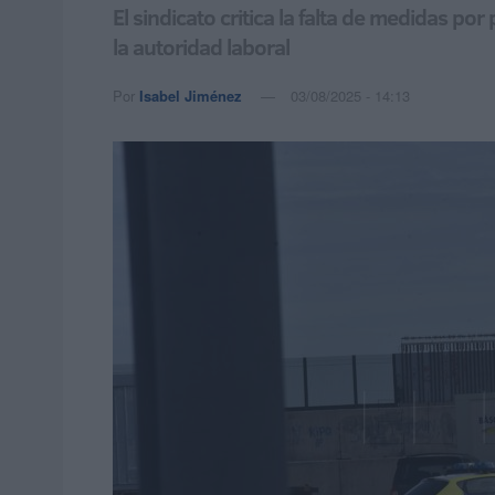
El sindicato critica la falta de medidas p
la autoridad laboral
Por
Isabel Jiménez
03/08/2025 - 14:13