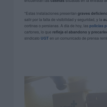
encuentran las
casetas
situadas en la entrada d
"Estas instalaciones presentan
graves deficien
salir por la falta de visibilidad y seguridad, y la
au
cortinas o persianas. A día de hoy, las
policías 
cartones, lo que
refleja el abandono y precari
sindicato
UGT
en un comunicado de prensa remit