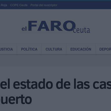
 Roja
COPE Ceuta
Portal del suscriptor
USTICIA
POLÍTICA
CULTURA
EDUCACIÓN
DEPO
l estado de las ca
puerto