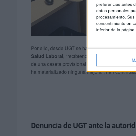
preferencias antes d
datos personales pue
procesamiento. Sus p
consentimiento en cu
inferior de la página
Por ello, desde UGT se ha trasladado esta situa
Salud Laboral
, "recibiendo siempre buenas pala
M
de una caseta provisional, de nivelar los suelos 
ha materializado ninguna mejora", han continua
Denuncia de UGT ante la autorid