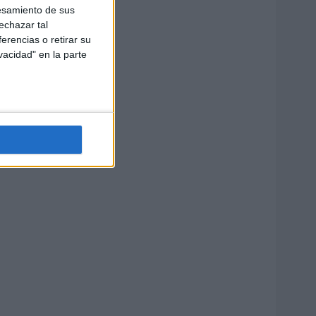
esamiento de sus
echazar tal
erencias o retirar su
vacidad" en la parte