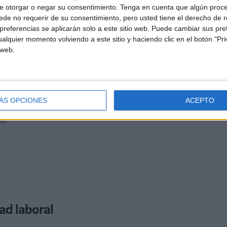
e otorgar o negar su consentimiento.
Tenga en cuenta que algún proc
de no requerir de su consentimiento, pero usted tiene el derecho de r
referencias se aplicarán solo a este sitio web. Puede cambiar sus pref
alquier momento volviendo a este sitio y haciendo clic en el botón "Pri
 web.
ción en varias ocasiones al
Comité de Seguridad y
bras e intenciones por parte de la Dirección: promesas
ÁS OPCIONES
ACEPTO
o mejorar el entorno". "Pero tras meses de espera, no se
do.
ad laboral