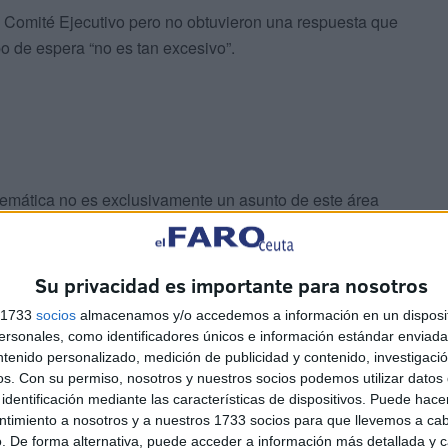
el Comité Ejecutivo pero no obtuvieron una respuesta que
 de espera “no es tan excesivo”.
lemática no es exclusivamente un asunto de este área
iciencias que necesitan ser mejoradas, como ocurre en
Su privacidad es importante para nosotros
a la medicina interna”, añadieron desde la formación
s 1733
socios
almacenamos y/o accedemos a información en un disposit
sonales, como identificadores únicos e información estándar enviada 
ntenido personalizado, medición de publicidad y contenido, investigaci
os.
Con su permiso, nosotros y nuestros socios podemos utilizar datos 
vicio
y que son los encargados de valorar al paciente
identificación mediante las características de dispositivos. Puede hacer
o se puede hacer es, una vez es derivado al médico, que
ntimiento a nosotros y a nuestros 1733 socios para que llevemos a ca
hay facultativos para poder realizar la consulta”,
. De forma alternativa, puede acceder a información más detallada y 