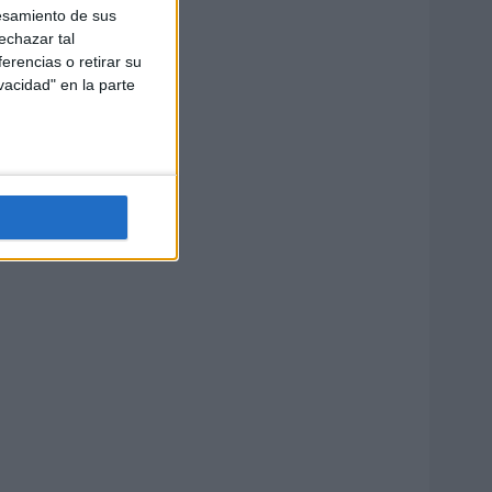
esamiento de sus
echazar tal
erencias o retirar su
vacidad" en la parte