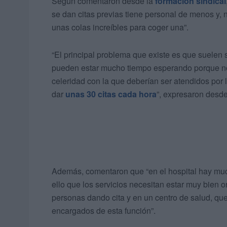
Según comentaron desde la
formación sindical
se dan citas previas tiene personal de menos y, 
unas colas increíbles para coger una”.
“El principal problema que existe es que suele
pueden estar mucho tiempo esperando porque no 
celeridad con la que deberían ser atendidos por l
dar
unas 30 citas cada hora
”, expresaron desde
Además, comentaron que “en el hospital hay much
ello que los servicios necesitan estar muy bien 
personas dando cita y en un centro de salud, qu
encargados de esta función”.