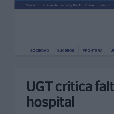
Contacto
Horarios de Barcos by Kikoto
Vuelos
Sorteo Cruz
SOCIEDAD
SUCESOS
FRONTERA
J
UGT critica fal
hospital