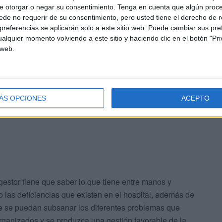
e otorgar o negar su consentimiento.
Tenga en cuenta que algún proc
de no requerir de su consentimiento, pero usted tiene el derecho de r
referencias se aplicarán solo a este sitio web. Puede cambiar sus pref
alquier momento volviendo a este sitio y haciendo clic en el botón "Pri
 web.
encias
ÁS OPCIONES
ACEPTO
estor tiene que saber lo que tiene entre manos y
o las deficiencias que existen en el hospital, además de
ue se puedan subsanar los diferentes problemas que
organizados y se produzca una gestión favorable de la