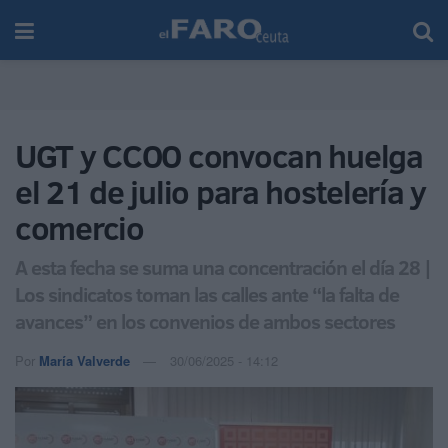
UGT y CCOO convocan huelga
el 21 de julio para hostelería y
comercio
A esta fecha se suma una concentración el día 28 |
Los sindicatos toman las calles ante “la falta de
avances” en los convenios de ambos sectores
Por
María Valverde
30/06/2025 - 14:12