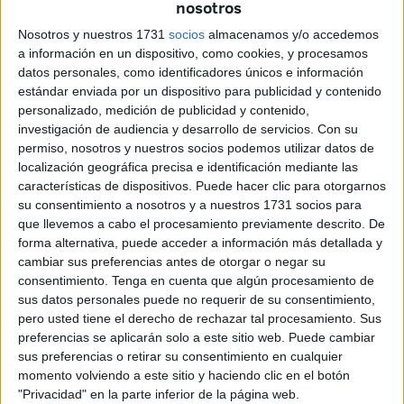
nosotros
convenios de hostelería y comercio
han apostado por
Nosotros y nuestros 1731
socios
almacenamos y/o accedemos
salir a la calle.
a información en un dispositivo, como cookies, y procesamos
datos personales, como identificadores únicos e información
Las fechas previstas para iniciar las acciones son el 21 y
estándar enviada por un dispositivo para publicidad y contenido
el 28 de julio. La inconformidad de ambos entes ante
la
personalizado, medición de publicidad y contenido,
ausencia de un acuerdo
para los trabajadores de los dos
investigación de audiencia y desarrollo de servicios.
Con su
permiso, nosotros y nuestros socios podemos utilizar datos de
sectores los ha llevado a tomar estas medidas.
localización geográfica precisa e identificación mediante las
características de dispositivos. Puede hacer clic para otorgarnos
De hecho, han advertido este lunes que, de no obtenerse
su consentimiento a nosotros y a nuestros 1731 socios para
ningún progreso,
las actuaciones podrían “escalar”
. Es
que llevemos a cabo el procesamiento previamente descrito. De
más, de no concretarse nada, no descartan animar a
forma alternativa, puede acceder a información más detallada y
interrumpir el servicio durante la feria, una opción que
cambiar sus preferencias antes de otorgar o negar su
consentimiento.
Tenga en cuenta que algún procesamiento de
adoptarían si los propios empleados lo estimaran
sus datos personales puede no requerir de su consentimiento,
oportuno.
pero usted tiene el derecho de rechazar tal procesamiento. Sus
preferencias se aplicarán solo a este sitio web. Puede cambiar
Esta es la situación a la que se ha llegado tras el
sus preferencias o retirar su consentimiento en cualquier
compromiso que se adquirió en noviembre del año
momento volviendo a este sitio y haciendo clic en el botón
pasado. Después de unas cuatro reuniones, no se ha
"Privacidad" en la parte inferior de la página web.