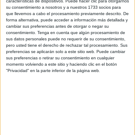
especialmente grave en puestos tan “especializados”
características de dispositivos. Puede hacer clic para otorgarnos
su consentimiento a nosotros y a nuestros 1733 socios para
como los de ‘Punta Blanca’, según advirtió Ramírez. “La
que llevemos a cabo el procesamiento previamente descrito. De
Ciudad se comprometió a promover una oferta pública
forma alternativa, puede acceder a información más detallada y
complementaria de empleo, pero una vez más no ha
cambiar sus preferencias antes de otorgar o negar su
cumplido”, lamentaron.
consentimiento.
Tenga en cuenta que algún procesamiento de
sus datos personales puede no requerir de su consentimiento,
Además, las dos centrales mayoritarias en la
pero usted tiene el derecho de rechazar tal procesamiento. Sus
preferencias se aplicarán solo a este sitio web. Puede cambiar
administración local denunciaron que los trabajadores no
sus preferencias o retirar su consentimiento en cualquier
tienen seguro de responsabilidad civil y que en ocasiones
momento volviendo a este sitio y haciendo clic en el botón
hay empleados que cobran distinto por el mismo trabajo,
"Privacidad" en la parte inferior de la página web.
defecto para el que reivindicaron “una reclasificación”, así
como que las superiores categorías se retribuyan “como en
otros servicios”.
Al igual que ya sucede en la Policía Local o el Cuerpo de
Bomberos, UGT y CCOO plantearon que los trabajadores
de Menores deberían poder acceder a una segunda
actividad al llegar al entorno de los 55 años, sobre todo en