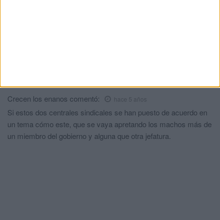
Comments
2
Jj
comentó:
hace 5 años
El guardia municipal no ha trabajado en su vida y el otro está
bien alimentado. Que panda de vividores tenemos en este pais
Crecen los enanos
comentó:
hace 5 años
Si estos dos centrales sindicales se han puesto de acuerdo en
un tema cómo este, que se vaya apretando los machos más de
un miembro del gobierno y alguna que otra jefatura.