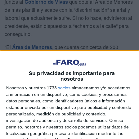
juntos al
Gobierno de Vivas
que dote al Área de Menores
de más plantilla y acabe con la “discriminación” salarial y
laboral que actualmente sufre. Si no lo hace, advirtieron al
presidente, están dispuestos a “echarnos a la calle” para
conseguirlo.
“El
Área de Menores
, que cuenta con cerca de 200
trabajadores, no puede seguir discriminada en
retribuciones y condiciones de trabajo porque además se
tarta de un servicio con una importancia vital, más en estos
Su privacidad es importante para
nosotros
momentos y después de que hasta el Parlamento europeo
haya alabado el trabajo que ha realizado después de la
Nosotros y nuestros 1733
socios
almacenamos y/o accedemos
a información en un dispositivo, como cookies, y procesamos
crisis migratoria”, han denunciado.
datos personales, como identificadores únicos e información
estándar enviada por un dispositivo para publicidad y contenido
López ha detallado que actualmente “un tercio” de la
personalizado, medición de publicidad y contenido,
plantilla desarrolla sus funciones a través de bolsas de
investigación de audiencia y desarrollo de servicios.
Con su
trabajo, lo que impide que tenga “continuidad” en sus
permiso, nosotros y nuestros socios podemos utilizar datos de
puestos para hacer su labor con la máxima eficacia, algo
localización geográfica precisa e identificación mediante las