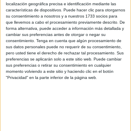
localización geográfica precisa e identificación mediante las
asignatura sobre Infancia y Adolescencia, de la Facultad
características de dispositivos. Puede hacer clic para otorgarnos
Ciencias de la Salud de Ceuta, de la Universidad de
su consentimiento a nosotros y a nuestros 1733 socios para
Granada (
UGR
), han impartido la primera Jornada sobre
que llevemos a cabo el procesamiento previamente descrito. De
Promoción de
Hábitos Saludables
en el colegio público
forma alternativa, puede acceder a información más detallada y
Andrés Manjón.
cambiar sus preferencias antes de otorgar o negar su
consentimiento.
Tenga en cuenta que algún procesamiento de
La iniciativa ha sido organizada por los docentes
Luciano
sus datos personales puede no requerir de su consentimiento,
pero usted tiene el derecho de rechazar tal procesamiento. Sus
Rodríguez Díaz
, Bibiana Pérez, Juana María Vázquez y
preferencias se aplicarán solo a este sitio web. Puede cambiar
Francisco Javier Fernández, docentes de la Facultad de
sus preferencias o retirar su consentimiento en cualquier
Ceuta.
momento volviendo a este sitio y haciendo clic en el botón
"Privacidad" en la parte inferior de la página web.