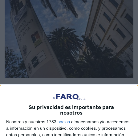
Archivo
Su privacidad es importante para
nosotros
La Universidad de Granada (UGR)
, que tiene presencia
Nosotros y nuestros 1733
socios
almacenamos y/o accedemos
en Ceuta, ha vuelto a situarse por sexto año consecutivo
a información en un dispositivo, como cookies, y procesamos
entre las 300 mejores universidades del mundo en el
datos personales, como identificadores únicos e información