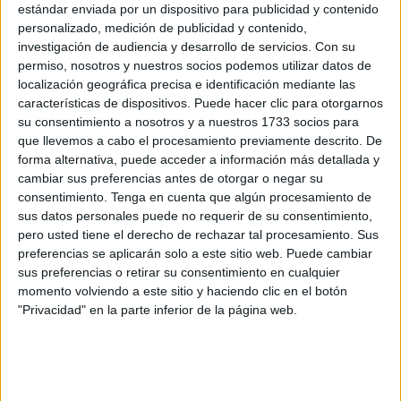
prestigioso Ranking de Shangai (ARWU por sus siglas en
estándar enviada por un dispositivo para publicidad y contenido
inglés) que elabora cada año la Universidad de Jiaotong
personalizado, medición de publicidad y contenido,
investigación de audiencia y desarrollo de servicios.
Con su
(China) y cuyos datos correspondientes a 2021 se han
permiso, nosotros y nuestros socios podemos utilizar datos de
hecho públicos este domingo.
localización geográfica precisa e identificación mediante las
características de dispositivos. Puede hacer clic para otorgarnos
Como ocurriera el año pasado, la UGR aparece en las
su consentimiento a nosotros y a nuestros 1733 socios para
posiciones 201-300, donde también se encuentran la
que llevemos a cabo el procesamiento previamente descrito. De
Universidad Autónoma de Barcelona, la Universidad
forma alternativa, puede acceder a información más detallada y
cambiar sus preferencias antes de otorgar o negar su
Complutense de Madrid y la Universidad de Valencia. Solo
consentimiento.
Tenga en cuenta que algún procesamiento de
la Universidad de Barcelona, situada entre los puestos
sus datos personales puede no requerir de su consentimiento,
150-200, se encuentra en una posición más destacada en
pero usted tiene el derecho de rechazar tal procesamiento. Sus
este ranking, convirtiéndose un año más en la universidad
preferencias se aplicarán solo a este sitio web. Puede cambiar
sus preferencias o retirar su consentimiento en cualquier
española mejor clasificada.
momento volviendo a este sitio y haciendo clic en el botón
"Privacidad" en la parte inferior de la página web.
La UGR es, además, la única universidad andaluza
situada entre las 300 mejores del mundo, seguida de la de
Sevilla, que aparece en las posiciones 401-500.
En el Ranking de Shangai de 2021 aparecen también en