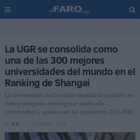
La UGR se consolida como
una de las 300 mejores
universidades del mundo en el
Ranking de Shangai
La Universidad de Granada revalida su posición en
este prestigioso ranking por sexto año
consecutivo y aparece en las posiciones 201-300
Por
E.F.
15/08/2021 - 10:50