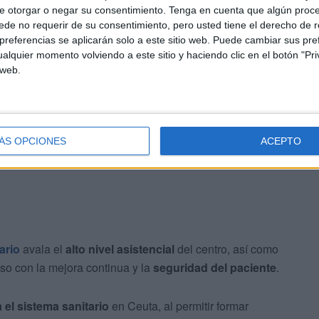
e otorgar o negar su consentimiento.
Tenga en cuenta que algún proc
de no requerir de su consentimiento, pero usted tiene el derecho de r
referencias se aplicarán solo a este sitio web. Puede cambiar sus pref
alquier momento volviendo a este sitio y haciendo clic en el botón "Pri
 web.
ÁS OPCIONES
ACEPTO
ario
avala el
alto nivel asistencial
del centro, así como
so con la mejora continua y la
seguridad del paciente
.
 el sistema sanitario
en Ceuta, al permitir formar