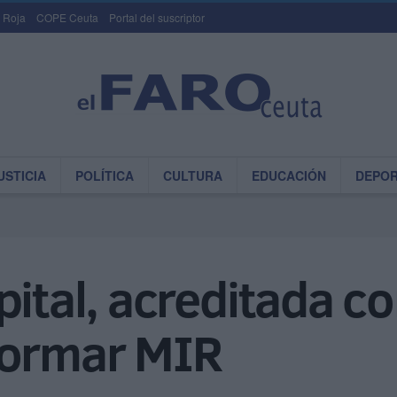
 Roja
COPE Ceuta
Portal del suscriptor
USTICIA
POLÍTICA
CULTURA
EDUCACIÓN
DEPO
pital, acreditada 
formar MIR