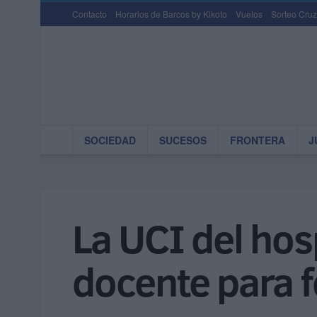
Contacto
Horarios de Barcos by Kikoto
Vuelos
Sorteo Cruz
SOCIEDAD
SUCESOS
FRONTERA
J
La UCI del hos
docente para 