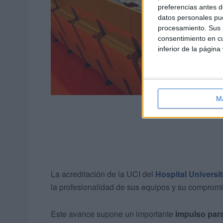
preferencias antes d
datos personales pue
procesamiento. Sus p
consentimiento en cu
inferior de la página
M
La acreditación de la UCI del
Hospital Universit
la profesionalidad de sus equipos y su compromi
Este avance supone un importante
impulso para