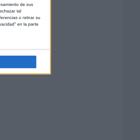
esamiento de sus
echazar tal
erencias o retirar su
vacidad" en la parte