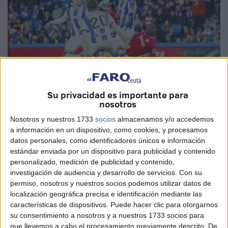
Su privacidad es importante para
nosotros
Imagen cedida
Nosotros y nuestros 1733
socios
almacenamos y/o accedemos
a información en un dispositivo, como cookies, y procesamos
datos personales, como identificadores únicos e información
estándar enviada por un dispositivo para publicidad y contenido
Christantus
Uche
sigue demostrando cualidades en
personalizado, medición de publicidad y contenido,
Primera División
y que su paso por Ceuta no dejó
investigación de audiencia y desarrollo de servicios.
Con su
indiferente a nadie. Este domingo, el futbolista nigeriano
permiso, nosotros y nuestros socios podemos utilizar datos de
ha vuelto a ser protagonista.
localización geográfica precisa e identificación mediante las
características de dispositivos. Puede hacer clic para otorgarnos
El Getafe ha tomado Anoeta y ha derrotado a la
Real
su consentimiento a nosotros y a nuestros 1733 socios para
que llevemos a cabo el procesamiento previamente descrito. De