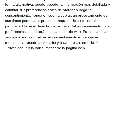
Sociedad
por 0-3 donde el
ex jugador del Ceuta
ha sido
forma alternativa, puede acceder a información más detallada y
clave en la victoria azulona en tierras vascas. Primero con
cambiar sus preferencias antes de otorgar o negar su
un
gol y después con una asistencia
a Carles Pérez
consentimiento.
Tenga en cuenta que algún procesamiento de
para sellar el triunfo de los de Bordalás.
sus datos personales puede no requerir de su consentimiento,
pero usted tiene el derecho de rechazar tal procesamiento. Sus
El tanto del nigeriano fue de la siguiente manera: en el
preferencias se aplicarán solo a este sitio web. Puede cambiar
sus preferencias o retirar su consentimiento en cualquier
área Mayoral se revuelve y le pega a puerta, Remiro
momento volviendo a este sitio y haciendo clic en el botón
despeja al medio donde andaba Uche que sólo tuvo que
"Privacidad" en la parte inferior de la página web.
poner la bota para introducir el esférico dentro de la red y
poner en ventaja al
Getafe
en ‘Anoeta’.
Y el tercer tanto de la sentencia en el minuto 85 viene tras
un rebote en el área donde la defensa realista no está
atenta. Uche con su envergadura coge el balón y se la
cede atrás a Carles Pérez para que remate y defina ante
Remiro.