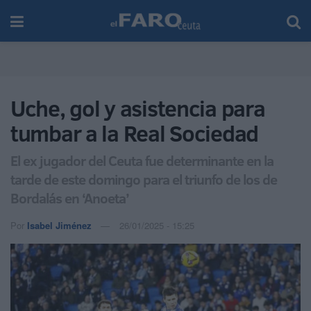
Uche, gol y asistencia para
tumbar a la Real Sociedad
El ex jugador del Ceuta fue determinante en la
tarde de este domingo para el triunfo de los de
Bordalás en ‘Anoeta’
Por
Isabel Jiménez
26/01/2025 - 15:25