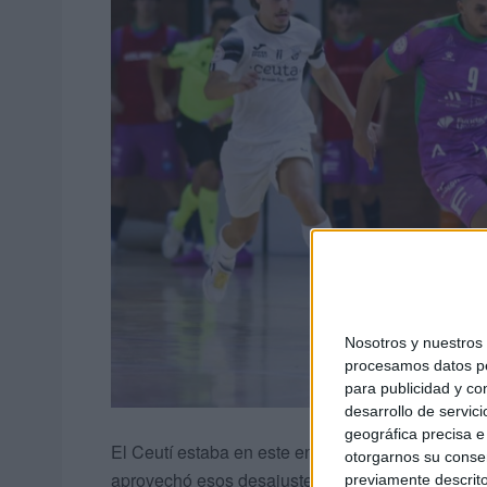
Nosotros y nuestro
procesamos datos per
para publicidad y co
desarrollo de servici
geográfica precisa e 
El Ceutí estaba en este encuentro muy dubitativ
otorgarnos su conse
aprovechó esos desajustes defensivos para hace
previamente descrito