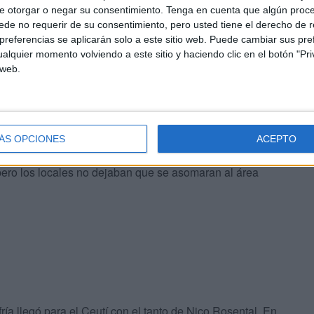
e otorgar o negar su consentimiento.
Tenga en cuenta que algún proc
de no requerir de su consentimiento, pero usted tiene el derecho de r
referencias se aplicarán solo a este sitio web. Puede cambiar sus pref
alquier momento volviendo a este sitio y haciendo clic en el botón "Pri
 web.
tíes provocó el segundo de los locales. Sacaron rápido
rta queriendo sacar despejar el balón.
ÁS OPCIONES
ACEPTO
o pero los locales no dejaban que se asomaran al área
fría llegó para el Ceutí con el tanto de Nico Rosental. En