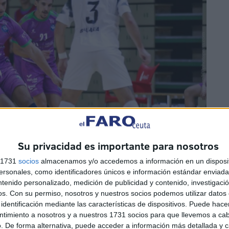
Su privacidad es importante para nosotros
s 1731
socios
almacenamos y/o accedemos a información en un disposit
sonales, como identificadores únicos e información estándar enviada 
ntenido personalizado, medición de publicidad y contenido, investigaci
os.
Con su permiso, nosotros y nuestros socios podemos utilizar datos 
identificación mediante las características de dispositivos. Puede hacer
o, más quizás que en otros encuentros y el Málaga
ntimiento a nosotros y a nuestros 1731 socios para que llevemos a ca
r más daño a los caballas.
. De forma alternativa, puede acceder a información más detallada y 