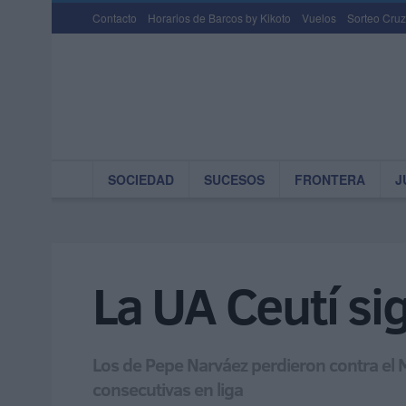
Contacto
Horarios de Barcos by Kikoto
Vuelos
Sorteo Cruz
SOCIEDAD
SUCESOS
FRONTERA
J
La UA Ceutí si
Los de Pepe Narváez perdieron contra el M
consecutivas en liga