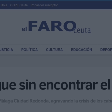
 Roja
COPE Ceuta
Portal del suscriptor
USTICIA
POLÍTICA
CULTURA
EDUCACIÓN
DEPO
gue sin encontrar e
álaga Ciudad Redonda, agravando la crisis de los caba