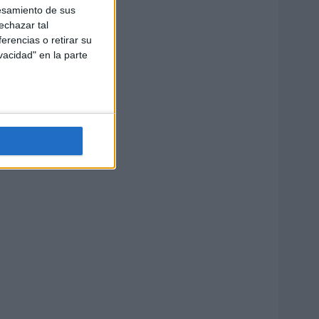
esamiento de sus
echazar tal
erencias o retirar su
vacidad" en la parte