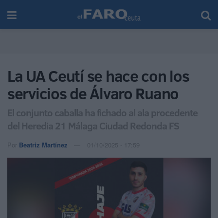
La UA Ceutí se hace con los
servicios de Álvaro Ruano
El conjunto caballa ha fichado al ala procedente
del Heredia 21 Málaga Ciudad Redonda FS
Por
Beatriz Martínez
01/10/2025 - 17:59