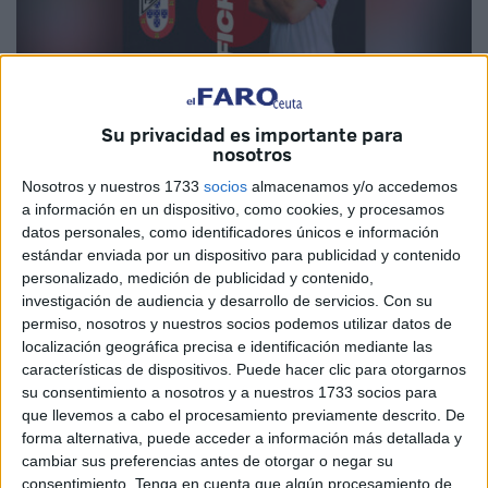
Su privacidad es importante para
nosotros
Nosotros y nuestros 1733
socios
almacenamos y/o accedemos
Imagen cedida
a información en un dispositivo, como cookies, y procesamos
datos personales, como identificadores únicos e información
estándar enviada por un dispositivo para publicidad y contenido
personalizado, medición de publicidad y contenido,
La
Asociación Deportiva Unión África Ceutí
continúa
investigación de audiencia y desarrollo de servicios.
Con su
permiso, nosotros y nuestros socios podemos utilizar datos de
reforzándose y, en esta ocasión,
se ha hecho con los
localización geográfica precisa e identificación mediante las
servicios de Álvaro Ruano
, que llega procedente del
características de dispositivos. Puede hacer clic para otorgarnos
Heredia 21 Málaga Ciudad Redonda FS y que jugará esta
su consentimiento a nosotros y a nuestros 1733 socios para
temporada en Ceuta.
que llevemos a cabo el procesamiento previamente descrito. De
forma alternativa, puede acceder a información más detallada y
Así lo ha informado el conjunto caballa a través de sus
cambiar sus preferencias antes de otorgar o negar su
consentimiento.
Tenga en cuenta que algún procesamiento de