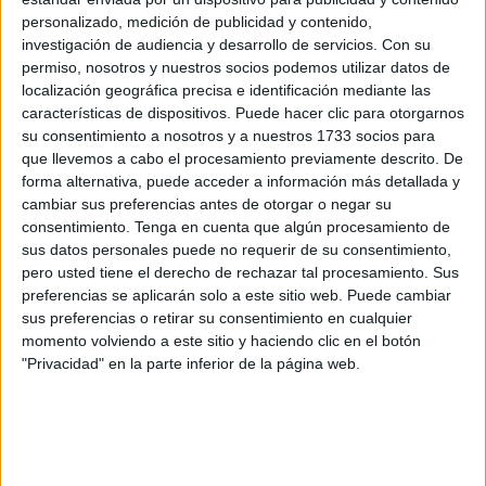
División B.
personalizado, medición de publicidad y contenido,
investigación de audiencia y desarrollo de servicios.
Con su
El técnico gallego apostó por el siguiente quinteto inicial:
permiso, nosotros y nuestros socios podemos utilizar datos de
localización geográfica precisa e identificación mediante las
Lucas, Nacho Torres, Señoret, Miguel Ángel y Gustavo
características de dispositivos. Puede hacer clic para otorgarnos
Barbosa.
su consentimiento a nosotros y a nuestros 1733 socios para
que llevemos a cabo el procesamiento previamente descrito. De
El primero llegó gracias a Nacho Torres
en los primeros
forma alternativa, puede acceder a información más detallada y
compases de juego
tras un error defensivo del Xerez
cambiar sus preferencias antes de otorgar o negar su
Futsal. Miguel Ángel estuvo muy listo, robó la bola y se la
consentimiento.
Tenga en cuenta que algún procesamiento de
sus datos personales puede no requerir de su consentimiento,
cedió al capitán para poner el 0-1.
pero usted tiene el derecho de rechazar tal procesamiento. Sus
preferencias se aplicarán solo a este sitio web. Puede cambiar
El Ceutí salió con todo
sus preferencias o retirar su consentimiento en cualquier
momento volviendo a este sitio y haciendo clic en el botón
Los de ‘Morenín’ salieron con todo al 40x20 de Jerez,
"Privacidad" en la parte inferior de la página web.
presionando muy alto y manteniendo una intensidad
muy alta en defensa
. La UA Ceutí seguía proponiendo y
creando las mejores ocasiones en el partido. Fruto de ello,
llegó el segundo.