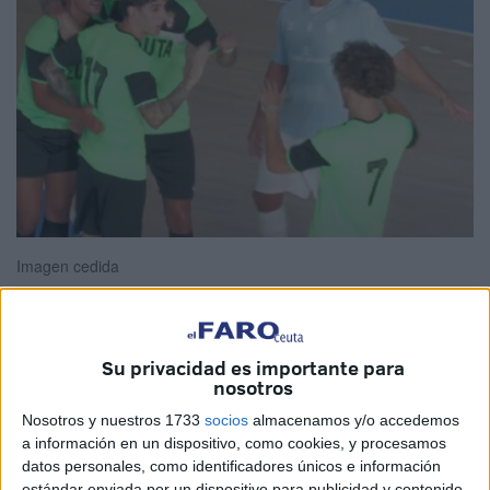
Imagen cedida
Su privacidad es importante para
Este
Unión África Ceutí
tiene muy buena pinta
. El
nosotros
equipo de
Gonzalo Iglesias ‘Morenín’
va cogiendo forma
Nosotros y nuestros 1733
socios
almacenamos y/o accedemos
para el inicio de la nueva temporada. Y tiene buena pinta.
a información en un dispositivo, como cookies, y procesamos
El Ceutí goleó a domicilio
en el polideportivo Ruiz
datos personales, como identificadores únicos e información
Mateos, en cancha del
Xerez Futsal
, un rival de Segunda
estándar enviada por un dispositivo para publicidad y contenido