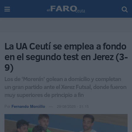
La UA Ceutí se emplea a fondo
en el segundo test en Jerez (3-
9)
Los de ‘Morenín’ golean a domicilio y completan
un gran partido ante el Xerez Futsal, donde fueron
muy superiores de principio a fin
Por
Fernando Morcillo
29/08/2025 - 21:15