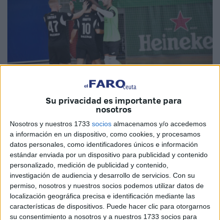
Su privacidad es importante para
nosotros
Fotos: Agencias
Nosotros y nuestros 1733
socios
almacenamos y/o accedemos
a información en un dispositivo, como cookies, y procesamos
datos personales, como identificadores únicos e información
estándar enviada por un dispositivo para publicidad y contenido
personalizado, medición de publicidad y contenido,
La
Unión África Ceutí
empató a dos goles en el primer
investigación de audiencia y desarrollo de servicios.
Con su
partido de
liga
en el
pabellón Guillermo Molina
de Ceuta
permiso, nosotros y nuestros socios podemos utilizar datos de
ante el
Leganés
. Un gol en los últimos segundos de los
localización geográfica precisa e identificación mediante las
pepineros evitó el triunfo de los ceutíes en el debut en
características de dispositivos. Puede hacer clic para otorgarnos
su consentimiento a nosotros y a nuestros 1733 socios para
casa ante su afición.