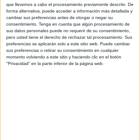
que llevemos a cabo el procesamiento previamente descrito. De
forma alternativa, puede acceder a información más detallada y
El primer quinteto de la temporada por el nuevo entrenador
cambiar sus preferencias antes de otorgar o negar su
Pepe Narváez fue el compuesto por: Germán, Víctor,
consentimiento.
Tenga en cuenta que algún procesamiento de
Augusto, Nacho Torres y Mauro.
sus datos personales puede no requerir de su consentimiento,
pero usted tiene el derecho de rechazar tal procesamiento. Sus
El Ceutí comenzó llevando el control del partido teniendo
preferencias se aplicarán solo a este sitio web. Puede cambiar
las mejores ocasiones, sobre todo buscando a la
sus preferencias o retirar su consentimiento en cualquier
referencia arriba de Augusto que pivotaba y se hacía fuerte
momento volviendo a este sitio y haciendo clic en el botón
"Privacidad" en la parte inferior de la página web.
entre los centrales madrileños para aguantar bien de
espaldas.
El Leganés por su parte contrarrestaba y se defendía con
balones largos buscando algo de claridad en la portería de
Germán pero sin excesivo peligro.
Los madrileños encontraron recompensa en el minuto 7 de
partido cuando Pablo Merino remató un buen pase de su
compañero y puso el 0-1 en el 'Molina' lo que era un jarro