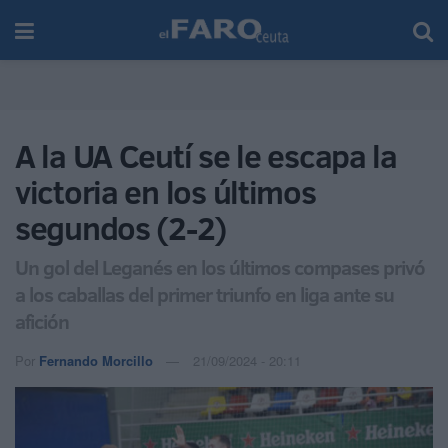
A la UA Ceutí se le escapa la
victoria en los últimos
segundos (2-2)
Un gol del Leganés en los últimos compases privó
a los caballas del primer triunfo en liga ante su
afición
Por
Fernando Morcillo
21/09/2024 - 20:11