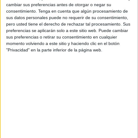
cambiar sus preferencias antes de otorgar o negar su
Los caballas se fueron con buenas sensaciones aunque
consentimiento.
Tenga en cuenta que algún procesamiento de
sus datos personales puede no requerir de su consentimiento,
perdieron por 3-2. Los de ‘Morenín’ realizaron una buena
pero usted tiene el derecho de rechazar tal procesamiento. Sus
primera parte, muy
seria ante un gran equipo como el
preferencias se aplicarán solo a este sitio web. Puede cambiar
Málaga Ciudad Redonda.
sus preferencias o retirar su consentimiento en cualquier
momento volviendo a este sitio y haciendo clic en el botón
Defensa alta del Ceutí
"Privacidad" en la parte inferior de la página web.
La
Unión África Ceutí
hizo gala de una defensa alta,
generando ocasiones peligrosas tras robo ocasionado por
la presión del Ceutí,
lo que propiciaba montar jugadas
manifiestas de gol.
En general,
la UA Ceutí tuvo más ocasiones que los
malagueños
pero les penalizó varias jugadas en el 40x20
como por ejemplo, una transición defensiva tras una
perdida en un saque de esquina.