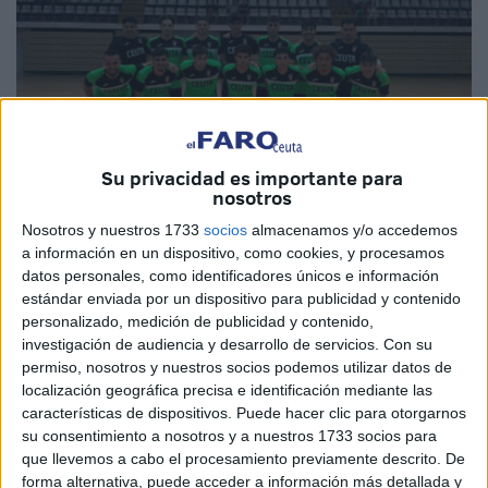
Su privacidad es importante para
nosotros
Nosotros y nuestros 1733
socios
almacenamos y/o accedemos
a información en un dispositivo, como cookies, y procesamos
Imagen cedida
datos personales, como identificadores únicos e información
estándar enviada por un dispositivo para publicidad y contenido
personalizado, medición de publicidad y contenido,
investigación de audiencia y desarrollo de servicios.
Con su
permiso, nosotros y nuestros socios podemos utilizar datos de
La
Unión África Ceutí
perdió
en el tercer y último test de
localización geográfica precisa e identificación mediante las
pretemporada
contra el Málaga Ciudad Redonda por 3-
características de dispositivos. Puede hacer clic para otorgarnos
2
. Un rival al que conocen muy bien ya que se van a
su consentimiento a nosotros y a nuestros 1733 socios para
enfrentar en la temporada. Los de
‘Morenín’
compitieron
que llevemos a cabo el procesamiento previamente descrito. De
de tú a tú en un gran partido entre malagueños y caballas.
forma alternativa, puede acceder a información más detallada y