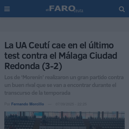
La UA Ceutí cae en el último
test contra el Málaga Ciudad
Redonda (3-2)
Los de ‘Morenín’ realizaron un gran partido contra
un buen rival que se van a encontrar durante el
transcurso de la temporada
Por
Fernando Morcillo
07/09/2025 - 22:25