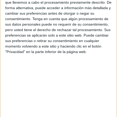
que llevemos a cabo el procesamiento previamente descrito. De
Edición de la Cuna de la Legión "aprovechen al máximo
forma alternativa, puede acceder a información más detallada y
su viaje".
cambiar sus preferencias antes de otorgar o negar su
consentimiento.
Tenga en cuenta que algún procesamiento de
La participación en esta
prueba deportiva
, el próximo 11
sus datos personales puede no requerir de su consentimiento,
de marzo, supone además una oportunidad para conocer
pero usted tiene el derecho de rechazar tal procesamiento. Sus
preferencias se aplicarán solo a este sitio web. Puede cambiar
la ciudad, que cuenta con un buen número lugares
sus preferencias o retirar su consentimiento en cualquier
destacados de interés, en los que descubrir su
cultura e
momento volviendo a este sitio y haciendo clic en el botón
historia
a las miles de personas que se prevé viajen a
"Privacidad" en la parte inferior de la página web.
Ceuta ese fin de semana.
La guía incluye información, horarios, reservas y
organización de visitas guiadas turísticas gratuitas a los
distintos elementos patrimoniales de la ciudad. Las
reservas podrán formalizarse a través de los siguientes
canales: WhatsApp (638 10 16 11), teléfono (631 50 72 56
y 856 200 560), correo electrónico
(patrimoniocultural@ceuta.es) y de manera presencial en
el Baluarte de los Mallorquines.