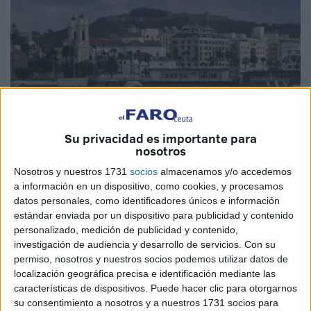
Su privacidad es importante para
nosotros
Imagen de Archivo
Nosotros y nuestros 1731
socios
almacenamos y/o accedemos
a información en un dispositivo, como cookies, y procesamos
datos personales, como identificadores únicos e información
estándar enviada por un dispositivo para publicidad y contenido
personalizado, medición de publicidad y contenido,
Servicios Turísticos
, de la Consejería de Fomento y
investigación de audiencia y desarrollo de servicios.
Con su
Turismo de Ceuta, ha publicado una guía que está
permiso, nosotros y nuestros socios podemos utilizar datos de
disponible en la web (https://turismodeceuta.com/vii-cuna-
localización geográfica precisa e identificación mediante las
características de dispositivos. Puede hacer clic para otorgarnos
de-la-legion/), para que los deportistas y sus
su consentimiento a nosotros y a nuestros 1731 socios para
acompañantes que visiten la ciudad con motivo de la VII