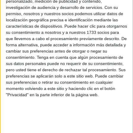
personalizado, medición de publicidad y contenido,
pasar armas, inmigrantes o elementos peligrosos para la
investigación de audiencia y desarrollo de servicios.
Con su
seguridad nacional.
permiso, nosotros y nuestros socios podemos utilizar datos de
localización geográfica precisa e identificación mediante las
Lo he escrito en alguna ocasión, esa decisión política
características de dispositivos. Puede hacer clic para otorgarnos
indignante ha puesto en evidencia la falta de previsión, la
su consentimiento a nosotros y a nuestros 1733 socios para
que llevemos a cabo el procesamiento previamente descrito. De
incompetencia y la vergonzosa decisión de anteponer lo
forma alternativa, puede acceder a información más detallada y
económico a la seguridad de los ciudadanos españoles y
cambiar sus preferencias antes de otorgar o negar su
la de los guardias civiles en particular. Un polígono
consentimiento.
Tenga en cuenta que algún procesamiento de
industrial donde fueron agredidos brutalmente muchos
sus datos personales puede no requerir de su consentimiento,
guardias civiles.
pero usted tiene el derecho de rechazar tal procesamiento. Sus
preferencias se aplicarán solo a este sitio web. Puede cambiar
Una mala decisión que no se puede esconder bajo una
sus preferencias o retirar su consentimiento en cualquier
momento volviendo a este sitio y haciendo clic en el botón
evaluación insuficiente de riesgo, porque desde la Guardia
"Privacidad" en la parte inferior de la página web.
Civil se advirtió del riesgo de ubicar un polígono industrial
en un entorno fronterizo.
Se realizó un análisis de seguridad, incluyendo escenarios
de uso indebido de infraestructuras. Vamos lo que está