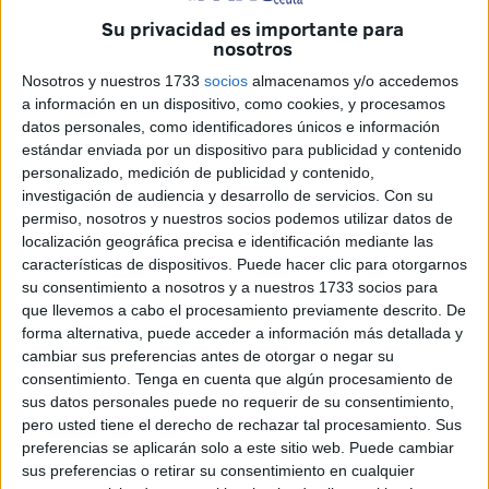
un nuevo interés en los últimos años a raíz de la nueva
Su privacidad es importante para
nosotros
etapa en la relación bilateral.
Nosotros y nuestros 1733
socios
almacenamos y/o accedemos
El contrato de arrendamiento con opción a compra ha sido
a información en un dispositivo, como cookies, y procesamos
concedido a la empresa TEKPAM Ingeniería S.L., con
datos personales, como identificadores únicos e información
sede en Guadarrama (Madrid), y que fue la única firma que
estándar enviada por un dispositivo para publicidad y contenido
personalizado, medición de publicidad y contenido,
concurrió
a la licitación
. Según explican en su página
investigación de audiencia y desarrollo de servicios.
Con su
web, ofrecen servicios de sismología, telecomuniciones y
permiso, nosotros y nuestros socios podemos utilizar datos de
energía solar. La oferta fue de 486.420 euros, ligeramente
localización geográfica precisa e identificación mediante las
por debajo de los más de 487.000 euros presupuestados.
características de dispositivos. Puede hacer clic para otorgarnos
su consentimiento a nosotros y a nuestros 1733 socios para
La finalidad es hacer una primera
evaluación de riesgo
que llevemos a cabo el procesamiento previamente descrito. De
forma alternativa, puede acceder a información más detallada y
sísmico
en la región con el objetivo de
ver si es viable
la
cambiar sus preferencias antes de otorgar o negar su
construcción del túnel.
consentimiento.
Tenga en cuenta que algún procesamiento de
sus datos personales puede no requerir de su consentimiento,
La Sociedad Española de Estudios para la Comunicación
pero usted tiene el derecho de rechazar tal procesamiento. Sus
Fija a través del
Estrecho de Gibraltar
(Secegsa),
preferencias se aplicarán solo a este sitio web. Puede cambiar
dependiente del Ministerio de Transportes y Movilidad
sus preferencias o retirar su consentimiento en cualquier