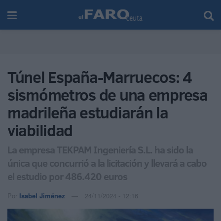
Túnel España-Marruecos: 4
sismómetros de una empresa
madrileña estudiarán la
viabilidad
La empresa TEKPAM Ingeniería S.L. ha sido la
única que concurrió a la licitación y llevará a cabo
el estudio por 486.420 euros
Por
Isabel Jiménez
24/11/2024 - 12:16