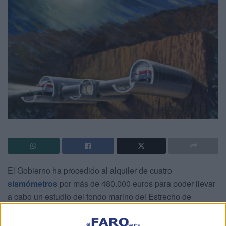
El Gobierno ha procedido al alquiler de cuatro
sismómetros
por más de 480.000 euros para poder llevar
a cabo un estudio del fondo marino del Estrecho de
Gibraltar en el marco del proyecto para la construcción de
un túnel que una España con
Marruecos
, que ha cobrado