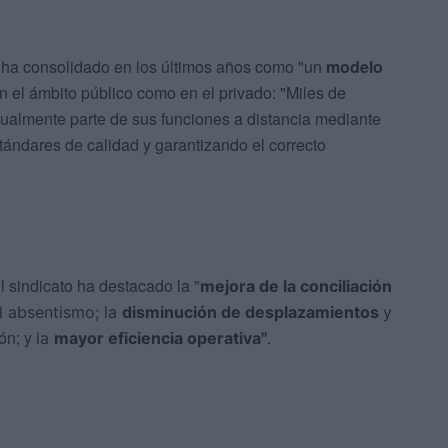
 ha consolidado en los últimos años como "un
modelo
en el ámbito público como en el privado: "Miles de
lmente parte de sus funciones a distancia mediante
ándares de calidad y garantizando el correcto
l sindicato ha destacado la "
mejora de la conciliación
l absentismo; l
a
disminución de desplazamientos
y
ión; y
la
mayor eficiencia operativa"
.