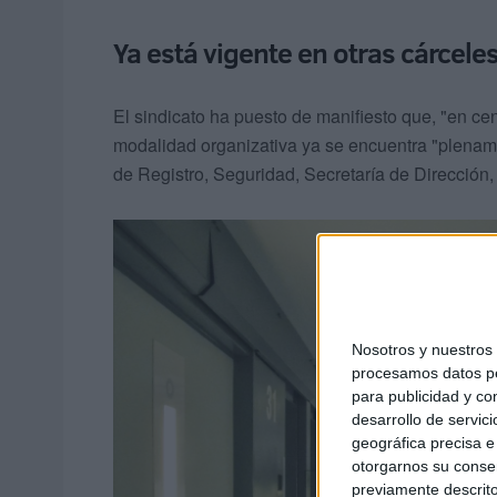
Ya está vigente en otras cárcele
El sindicato ha puesto de manifiesto que, "en ce
modalidad organizativa ya se encuentra "plenam
de Registro, Seguridad, Secretaría de Dirección, 
Nosotros y nuestro
procesamos datos per
para publicidad y co
desarrollo de servici
geográfica precisa e 
otorgarnos su conse
previamente descrito