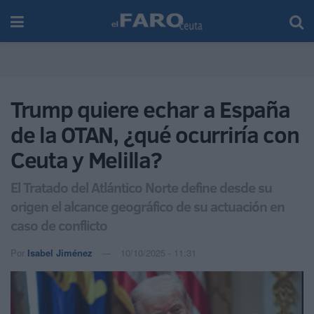
Trump quiere echar a España
de la OTAN, ¿qué ocurriría con
Ceuta y Melilla?
El Tratado del Atlántico Norte define desde su
origen el alcance geográfico de su actuación en
caso de conflicto
Por
Isabel Jiménez
10/10/2025 - 11:31