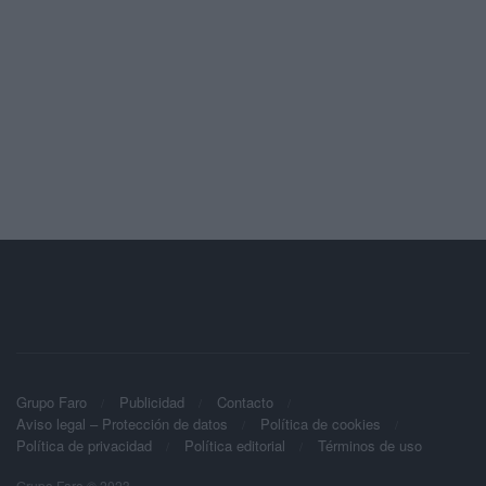
Grupo Faro
Publicidad
Contacto
Aviso legal – Protección de datos
Política de cookies
Política de privacidad
Política editorial
Términos de uso
Grupo Faro © 2023