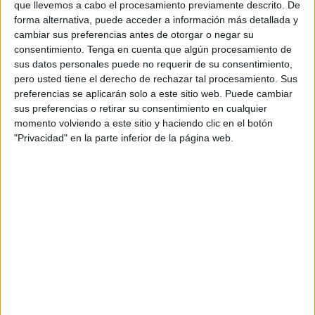
que llevemos a cabo el procesamiento previamente descrito. De
le dijo a Stubb.
forma alternativa, puede acceder a información más detallada y
cambiar sus preferencias antes de otorgar o negar su
España, único miembro rezagado
consentimiento.
Tenga en cuenta que algún procesamiento de
sus datos personales puede no requerir de su consentimiento,
según Trump
pero usted tiene el derecho de rechazar tal procesamiento. Sus
preferencias se aplicarán solo a este sitio web. Puede cambiar
"La mayoría pensó que no iba a suceder y pasó
sus preferencias o retirar su consentimiento en cualquier
prácticamente de manera unánime", dijo Trump, que repitió
momento volviendo a este sitio y haciendo clic en el botón
"Privacidad" en la parte inferior de la página web.
varias veces que
España es el único miembro rezagado
en cuanto a los compromisos de gasto en Defensa.
Trump ya había arremetido contra Madrid
anteriormente
por rechazar aumentar el gasto en Defensa, pero nunca
antes había sugerido que fuera expulsada de la Alianza.
Tras la cumbre de los aliados de este verano, España
consiguió llegar a un acuerdo con la Alianza para dedicar
un máximo del 2,1 % a su presupuesto militar y pactó con
el secretario general de la OTAN, Mark Rutte, tener