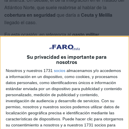
Atlántico Norte, que suele reabrirse al hablar de la
cobertura en seguridad
que daría a
Ceuta y Melilla
llegado el caso.
En esta ocasión, en referencia al
gasto militar
comprometido por España
, Trump afirmó: "No tienen
excusa para no hacerlo. Pero no pasa nada. Tal vez
Su privacidad es importante para
deberían expulsarlos de la OTAN
, francamente".
nosotros
"Deben llamarles (a España) y averiguar por qué están
Nosotros y nuestros 1731
socios
almacenamos y/o accedemos
rezagados. Y además les va bien, por muchas de las
a información en un dispositivo, como cookies, y procesamos
datos personales, como identificadores únicos e información
cosas que hemos hecho", apuntó el mandatario
estándar enviada por un dispositivo para publicidad y contenido
estadounidense desde el Despacho Oval.
personalizado, medición de publicidad y contenido,
investigación de audiencia y desarrollo de servicios.
Con su
El mandatario recordó que solicitó a los miembros de la
permiso, nosotros y nuestros socios podemos utilizar datos de
alianza que aumentasen
el presupuesto en defensa
localización geográfica precisa e identificación mediante las
hasta el 5 % de su PIB
y que España no lo hizo: "Creo
características de dispositivos. Puede hacer clic para otorgarnos
su consentimiento a nosotros y a nuestros 1731 socios para
que ustedes tendrán que empezar a hablar con España",