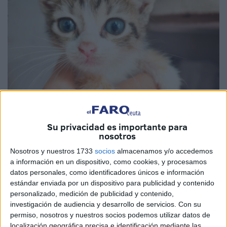
Imágenes cedidas
Su privacidad es importante para
nosotros
Nosotros y nuestros 1733
socios
almacenamos y/o accedemos
Son horas tristes para la asociación
Chats Noirs de
a información en un dispositivo, como cookies, y procesamos
Ceuta
y para todos aquellos que siguen de cerca cada
datos personales, como identificadores únicos e información
estándar enviada por un dispositivo para publicidad y contenido
una de sus publicaciones en redes.
Los duros casos de
personalizado, medición de publicidad y contenido,
abandono
y de enfermedad empeoran aún mas con
investigación de audiencia y desarrollo de servicios.
Con su
noticias como las que han tenido que dar hace poco:
la
permiso, nosotros y nuestros socios podemos utilizar datos de
muerte de la pequeña TRI
.
localización geográfica precisa e identificación mediante las