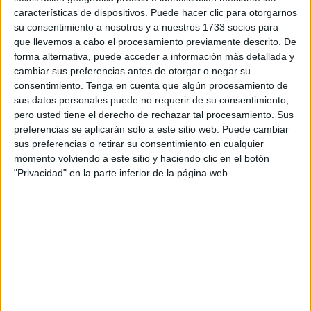
características de dispositivos. Puede hacer clic para otorgarnos
Cuando esto ocurre es duro, pero lo es todavía más
su consentimiento a nosotros y a nuestros 1733 socios para
que llevemos a cabo el procesamiento previamente descrito. De
cuando se trata de un animal tan pequeño, tan inocente,
forma alternativa, puede acceder a información más detallada y
que
no tuvo la suerte de encontrar una familia
que le
cambiar sus preferencias antes de otorgar o negar su
diera ese calor de hogar que todos merecen y que desde
consentimiento.
Tenga en cuenta que algún procesamiento de
su primer respiro lo que conoció fue el abandono.
sus datos personales puede no requerir de su consentimiento,
pero usted tiene el derecho de rechazar tal procesamiento. Sus
TRI apenas vivió un mes
. “Eso fue todo lo que se te
preferencias se aplicarán solo a este sitio web. Puede cambiar
concedió. Un mes marcado por la indiferencia, el
sus preferencias o retirar su consentimiento en cualquier
momento volviendo a este sitio y haciendo clic en el botón
abandono, la soledad. No conociste un hogar, una caricia
"Privacidad" en la parte inferior de la página web.
constante, ni una familia que velara por ti. Solo barrotes,
frío, miedo… y
una jaula que nunca debió ser cuna de
nadie
”, relatan desde la asociación.