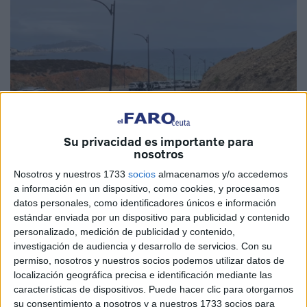
Imágenes cedidas: TanjaNews y EFE
Su privacidad es importante para
nosotros
Nosotros y nuestros 1733
socios
almacenamos y/o accedemos
a información en un dispositivo, como cookies, y procesamos
El perímetro fronterizo se ha convertido en una suerte de
datos personales, como identificadores únicos e información
obstáculos de inversiones millonarias que persiguen un
estándar enviada por un dispositivo para publicidad y contenido
personalizado, medición de publicidad y contenido,
único objetivo: evitar la
entrada
en Ceuta de
inmigrantes
investigación de audiencia y desarrollo de servicios.
Con su
desde
Marruecos
de manera clandestina.
permiso, nosotros y nuestros socios podemos utilizar datos de
localización geográfica precisa e identificación mediante las
Mientras que en
España se implantaron nuevos
características de dispositivos. Puede hacer clic para otorgarnos
métodos
y se retiraron las concertinas, estas fueron
su consentimiento a nosotros y a nuestros 1733 socios para