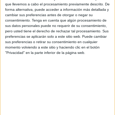
colocadas en las vallas del vecino país. Ahora, tras
el 15-
que llevemos a cabo el procesamiento previamente descrito. De
S
, las autoridades marroquíes han comenzado la
forma alternativa, puede acceder a información más detallada y
cambiar sus preferencias antes de otorgar o negar su
construcción de zanjas a modo de trincheras para
consentimiento.
Tenga en cuenta que algún procesamiento de
complicar aún más ese pase.
sus datos personales puede no requerir de su consentimiento,
pero usted tiene el derecho de rechazar tal procesamiento. Sus
El lugar donde se están colocando es precisamente toda
preferencias se aplicarán solo a este sitio web. Puede cambiar
la zona donde se produjeron altercados y lanzamiento de
sus preferencias o retirar su consentimiento en cualquier
piedras entre las masas que querían llegar a los montes
momento volviendo a este sitio y haciendo clic en el botón
"Privacidad" en la parte inferior de la página web.
que conducen a la
valla.
Esas trincheras, tal y como recogen medios marroquíes,
tienen una profundidad de hasta dos metros y están
estratégicamente colocadas para obstaculizar el avance
de quienes quieren llegar a la valla o echarse al mar.
Medidas para controlar los flujos
migratorios