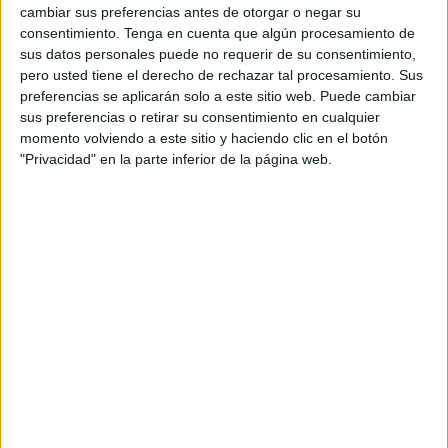
La primera edición del triatlón en esta modalidad se ha
cambiar sus preferencias antes de otorgar o negar su
consentimiento.
Tenga en cuenta que algún procesamiento de
repartido de la siguiente forma: diez menores, doce atletas
sus datos personales puede no requerir de su consentimiento,
en la categoría Open y cadetes y un total de treinta y dos
pero usted tiene el derecho de rechazar tal procesamiento. Sus
participantes en la categoría doble Súper Sprint.
preferencias se aplicarán solo a este sitio web. Puede cambiar
sus preferencias o retirar su consentimiento en cualquier
Primera edición
momento volviendo a este sitio y haciendo clic en el botón
"Privacidad" en la parte inferior de la página web.
Desde las 9.30 horas, la playa del Chorrillo
acogerá esta
primera edición de triatlón
. La entrega de premios está
programada para alrededor de las 11:30 horas en el
mismo lugar.
Una gran aceptación
ha tenido esta primera edición del
triatlón
promovida por
FETRICE
, y que esperan que se
apunte más gente para las próximas ediciones.
Esta cita deportiva
se integra dentro del circuito oficial
del ranking,
por lo que puntúa para la clasificación