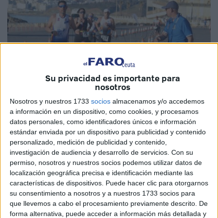
Su privacidad es importante para
nosotros
Nosotros y nuestros 1733
socios
almacenamos y/o accedemos
a información en un dispositivo, como cookies, y procesamos
Imagen de archivo
datos personales, como identificadores únicos e información
estándar enviada por un dispositivo para publicidad y contenido
personalizado, medición de publicidad y contenido,
investigación de audiencia y desarrollo de servicios.
Con su
permiso, nosotros y nuestros socios podemos utilizar datos de
La primera edición del
‘Triatlón Doble Súper Sprint’
localización geográfica precisa e identificación mediante las
comenzará este sábado en la playa del Chorrillo de Ceuta
características de dispositivos. Puede hacer clic para otorgarnos
con una gran participación en todas sus categorías.
Un
su consentimiento a nosotros y a nuestros 1733 socios para
total de 54 atletas participarán en esta primera edición.
que llevemos a cabo el procesamiento previamente descrito. De
forma alternativa, puede acceder a información más detallada y