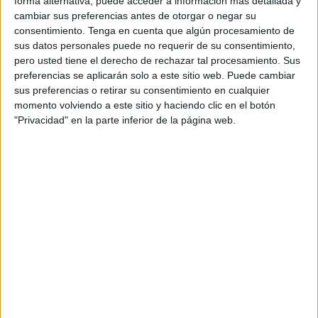
forma alternativa, puede acceder a información más detallada y
"que contará con una inversión plurianual de 300 millones
cambiar sus preferencias antes de otorgar o negar su
consentimiento.
Tenga en cuenta que algún procesamiento de
de euros", que incluirá a la ciudad autónoma de Ceuta.
sus datos personales puede no requerir de su consentimiento,
pero usted tiene el derecho de rechazar tal procesamiento. Sus
"El Ministerio de Política Territorial ya está mirando al
preferencias se aplicarán solo a este sitio web. Puede cambiar
futuro. La decisión de este Ministerio es doblar la cuantía y
sus preferencias o retirar su consentimiento en cualquier
en esta convocatoria estará dotada de 300 millones de
momento volviendo a este sitio y haciendo clic en el botón
euros", ha dicho la ministra, que ha añadido que la
"Privacidad" en la parte inferior de la página web.
apuesta del Gobierno es por "convocatorias más claras,
que aporten certidumbre a los destinatarios y que
refuercen el sistema de costes simplificados".
Isabel Rodríguez ha apuntado que en esta nueva
convocatoria la apuesta es "por las regiones que han
tenido menos oportunidades", como son Andalucía,
Castilla La Mancha, Extremadura,
Ceuta
y
Melilla
, donde
se van a mejorar las condiciones financieras.
En anteriores convocatorias, las Comunidades Autónomas