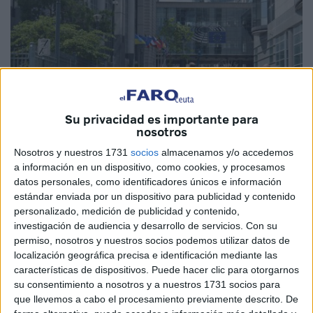
Su privacidad es importante para
nosotros
Nosotros y nuestros 1731
socios
almacenamos y/o accedemos
a información en un dispositivo, como cookies, y procesamos
datos personales, como identificadores únicos e información
Imagen de archivo
estándar enviada por un dispositivo para publicidad y contenido
personalizado, medición de publicidad y contenido,
investigación de audiencia y desarrollo de servicios.
Con su
permiso, nosotros y nuestros socios podemos utilizar datos de
La ministra de Política Territorial y portavoz del Gobierno,
localización geográfica precisa e identificación mediante las
características de dispositivos. Puede hacer clic para otorgarnos
Isabel Rodríguez, ha anunciado en Jaén la próxima
su consentimiento a nosotros y a nuestros 1731 socios para
convocatoria del
Fondo Social
Europeo, que irá dirigida a
que llevemos a cabo el procesamiento previamente descrito. De
la formación de las entidades locales, donde ha destacado