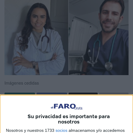
Imágenes cedidas
Tres médicos residentes de
Medicina Familiar y
Su privacidad es importante para
Comunitaria
continuarán desarrollando su
trayectoria
nosotros
labor profesional en los centros sanitarios
del Instituto
Nosotros y nuestros 1733
socios
almacenamos y/o accedemos