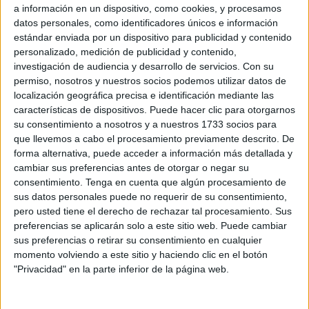
Nacional de Gestión Sanitaria (Ingesa) de
Ceuta
tras
a información en un dispositivo, como cookies, y procesamos
concluir su periodo de formación especializada
.
datos personales, como identificadores únicos e información
estándar enviada por un dispositivo para publicidad y contenido
Se trata de
Antonio Vázquez Vargas, Meriem Maghraoui
personalizado, medición de publicidad y contenido,
investigación de audiencia y desarrollo de servicios.
Con su
y Dina Afassi
, quienes han decidido
permanecer
permiso, nosotros y nuestros socios podemos utilizar datos de
vinculados al sistema sanitario público en Ceuta
y
localización geográfica precisa e identificación mediante las
seguir trabajando junto a los profesionales de
Atención
características de dispositivos. Puede hacer clic para otorgarnos
Primaria de la ciudad
.
su consentimiento a nosotros y a nuestros 1733 socios para
que llevemos a cabo el procesamiento previamente descrito. De
forma alternativa, puede acceder a información más detallada y
cambiar sus preferencias antes de otorgar o negar su
consentimiento.
Tenga en cuenta que algún procesamiento de
sus datos personales puede no requerir de su consentimiento,
pero usted tiene el derecho de rechazar tal procesamiento. Sus
preferencias se aplicarán solo a este sitio web. Puede cambiar
sus preferencias o retirar su consentimiento en cualquier
momento volviendo a este sitio y haciendo clic en el botón
"Privacidad" en la parte inferior de la página web.