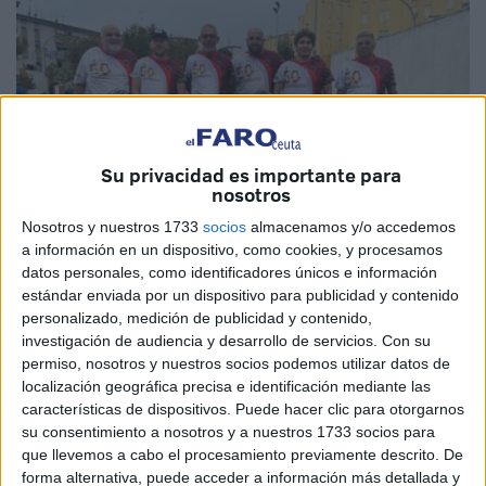
Su privacidad es importante para
nosotros
Nosotros y nuestros 1733
socios
almacenamos y/o accedemos
a información en un dispositivo, como cookies, y procesamos
datos personales, como identificadores únicos e información
estándar enviada por un dispositivo para publicidad y contenido
personalizado, medición de publicidad y contenido,
Imágenes cedidas
investigación de audiencia y desarrollo de servicios.
Con su
permiso, nosotros y nuestros socios podemos utilizar datos de
localización geográfica precisa e identificación mediante las
características de dispositivos. Puede hacer clic para otorgarnos
su consentimiento a nosotros y a nuestros 1733 socios para
El pasado fin de semana se celebró en las instalaciones
que llevemos a cabo el procesamiento previamente descrito. De
del
Club Petanca Los Rosales de Ceuta
la fase previa
forma alternativa, puede acceder a información más detallada y