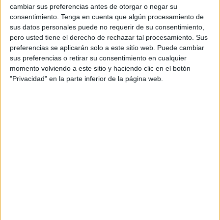
clasificatoria para el Campeonato de España de Liga
cambiar sus preferencias antes de otorgar o negar su
Nacional de Clubes que se jugará en Alicante.
consentimiento.
Tenga en cuenta que algún procesamiento de
sus datos personales puede no requerir de su consentimiento,
Un total de tres clubes locales se presentaron a la
pero usted tiene el derecho de rechazar tal procesamiento. Sus
preferencias se aplicarán solo a este sitio web. Puede cambiar
competición que estuvo dirigida por el colegiado nacional
sus preferencias o retirar su consentimiento en cualquier
Manuel Gómez
, un ceutí afincado en San Roque y que se
momento volviendo a este sitio y haciendo clic en el botón
encarga de impartir justicia en esta disciplina
deportiva
"Privacidad" en la parte inferior de la página web.
como es la
petanca
.
Esta competición se desarrolló bajo el formato de dos
tripletas por cada club que se enfrentaron por el sistema de
A contra B y B contra A, sumando las victorias y los
tanteos para desempatar si fuese necesario.
Los tres clubes participantes fueron el CP José Zurrón, el
CP Los Rosales y el CP General Carvajal, mientras que el
CP Equipo Mariano decidió no acudir a esta fase previa.
Tras varias partidas igualadas y competidas, la victoria