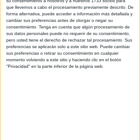
su consentimiento a nosotros y a nuestros 1733 socios para
semana de vacaciones para seguir formándose en el
que llevemos a cabo el procesamiento previamente descrito. De
baloncesto.
forma alternativa, puede acceder a información más detallada y
cambiar sus preferencias antes de otorgar o negar su
El monitor encargado de impartir las sesiones es Jesús
consentimiento.
Tenga en cuenta que algún procesamiento de
Benítez, entrenador del infantil masculino del Fundación
sus datos personales puede no requerir de su consentimiento,
pero usted tiene el derecho de rechazar tal procesamiento. Sus
Baloncesto Ceuta. También se ha apoyado en dos
preferencias se aplicarán solo a este sitio web. Puede cambiar
entrenadores que se han sacado el nivel 0, como son
sus preferencias o retirar su consentimiento en cualquier
Aarón Martínez y Nacho Requejo que le ayudarán a
momento volviendo a este sitio y haciendo clic en el botón
diseñar las actividades hasta el jueves.
"Privacidad" en la parte inferior de la página web.
Ejercicios
como botar el balón, entradas a canasta o la
tecnificación eran algunos movimientos que realizaban los
más pequeños.
Hasta el jueves, el Campoamor respirará baloncesto en
esta semana de vacaciones, una gran iniciativa de la
federación de baloncesto para continuar con las
actividades deportivas. Este día, el campus culminará con