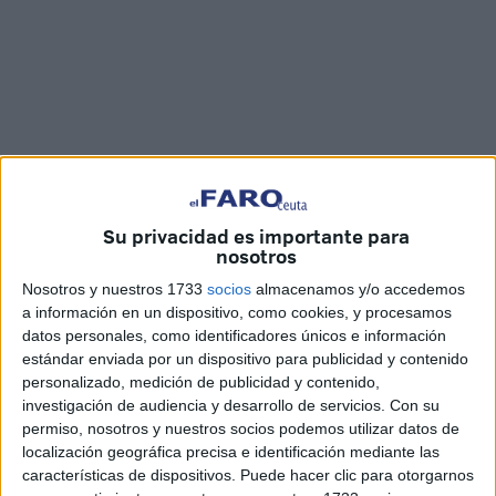
Su privacidad es importante para
nosotros
Fotos y vídeo: Imad Lagmich
Nosotros y nuestros 1733
socios
almacenamos y/o accedemos
a información en un dispositivo, como cookies, y procesamos
datos personales, como identificadores únicos e información
estándar enviada por un dispositivo para publicidad y contenido
personalizado, medición de publicidad y contenido,
El campus de baloncesto
de la Semana Blanca se ha
investigación de audiencia y desarrollo de servicios.
Con su
iniciado este lunes por la mañana en el
pabellón Antonio
permiso, nosotros y nuestros socios podemos utilizar datos de
Campoamor
de Ceuta donde 30 niños y niñas de
localización geográfica precisa e identificación mediante las
características de dispositivos. Puede hacer clic para otorgarnos
diferentes clubes de la ciudad han aprovechado esta