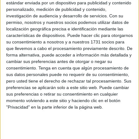
estándar enviada por un dispositivo para publicidad y contenido
personalizado, medición de publicidad y contenido,
Las colonias afectadas, las cuales quieren cambiar de
investigación de audiencia y desarrollo de servicios.
Con su
sitio, supuestamente son la que está cerca del restaurante
permiso, nosotros y nuestros socios podemos utilizar datos de
Oasis, Cementerio, Punta Blanca, alguna de la zona del
localización geográfica precisa e identificación mediante las
características de dispositivos. Puede hacer clic para otorgarnos
Sarchal, Playa del Corrillo, Paseo Colón y de uno de los
su consentimiento a nosotros y a nuestros 1731 socios para
Miradores del Hacho. Estos gatos que quieren trasladar de
que llevemos a cabo el procesamiento previamente descrito. De
sitio no son un problema que se pueda hacer como si
forma alternativa, puede acceder a información más detallada y
fueran mobiliario urbano. Son ecosistemas estables, gatos
cambiar sus preferencias antes de otorgar o negar su
consentimiento.
Tenga en cuenta que algún procesamiento de
comunitarios que tienen su territorio cuya supervivencia
sus datos personales puede no requerir de su consentimiento,
depende precisamente de permanecer en su entorno.
pero usted tiene el derecho de rechazar tal procesamiento. Sus
Desplazarlas hacia otra colonia en un principio conlleva
preferencias se aplicarán solo a este sitio web. Puede cambiar
una falta administrativa grave, así como un maltrato animal
sus preferencias o retirar su consentimiento en cualquier
momento volviendo a este sitio y haciendo clic en el botón
y abandono. Que se agarren bien los que firmen y ejecuten
"Privacidad" en la parte inferior de la página web.
esos traslados de la forma que supuestamente pretendes
hacerlo, porque van a tener problemas muy serios.
Preguntas sin respuesta (y cada una más preocupante)