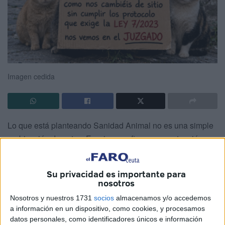
Imagen cedida
Lo que está planteando Sanidad Animal no es una simple
reubicación de gatos. Es, si se confirma, una actuación
temeraria que roza el incumplimiento directo de la ley 7/
2023 de Bienestar Animal y que podría acabar, como ya
Su privacidad es importante para
advierten expertos y colectivos, en los juzgados.
nosotros
Porque conviene decirlo sin rodeos: mover colonias felinas
Nosotros y nuestros 1731
socios
almacenamos y/o accedemos
a información en un dispositivo, como cookies, y procesamos
sin protocolo, sin planificación y sin garantías no es
datos personales, como identificadores únicos e información
gestión, es irresponsabilidad.