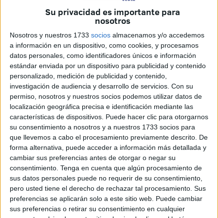
Su privacidad es importante para
Marruecos, una medida también de aplicación en Ceuta,
nosotros
porque considera "que puede afectar negativamente a la
Nosotros y nuestros 1733
socios
almacenamos y/o accedemos
seguridad vial
".
a información en un dispositivo, como cookies, y procesamos
datos personales, como identificadores únicos e información
El 23 de marzo se publicó en el BOE el acuerdo de
estándar enviada por un dispositivo para publicidad y contenido
modificación del canje de permisos de conducción con
personalizado, medición de publicidad y contenido,
Marruecos
, que afecta a las categorías C, C+E, D y
investigación de audiencia y desarrollo de servicios.
Con su
D+E, y
se aplicará a partir del 7 de abril de 2024, de
permiso, nosotros y nuestros socios podemos utilizar datos de
localización geográfica precisa e identificación mediante las
forma provisional
.
características de dispositivos. Puede hacer clic para otorgarnos
su consentimiento a nosotros y a nuestros 1733 socios para
Según este mismo acuerdo, para canjear los permisos de
que llevemos a cabo el procesamiento previamente descrito. De
transportistas
con Marruecos se requerirá solamente la
forma alternativa, puede acceder a información más detallada y
prueba de circulación en vías abiertas al tráfico en general,
cambiar sus preferencias antes de otorgar o negar su
suprimiéndose la prueba teórica específica que se exigía
consentimiento.
Tenga en cuenta que algún procesamiento de
en el anterior acuerdo (8 de marzo de 2004).
sus datos personales puede no requerir de su consentimiento,
pero usted tiene el derecho de rechazar tal procesamiento. Sus
Los cambios sólo afectan a los permisos de las
preferencias se aplicarán solo a este sitio web. Puede cambiar
sus preferencias o retirar su consentimiento en cualquier
categorías C, C+E, D y D+E; el resto se rigen por el