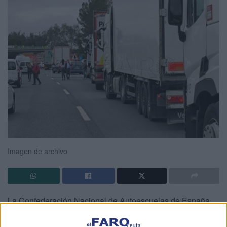
Imagen de archivo
La Confederación Nacional de Autoescuelas de España
(
CNAE
) lamenta que se rebajen los requisitos para el
canje de
permisos de conducir
profesionales con