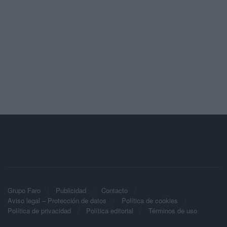
Grupo Faro
Publicidad
Contacto
Aviso legal – Protección de datos
Política de cookies
Política de privacidad
Política editorial
Términos de uso