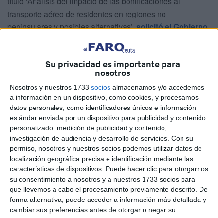
título ‘Análisis del impacto de las bonificaciones al
transporte aéreo de residentes en regiones no
peninsulares y posibles alternativas’,
solicitó el Gobierno
central
“al objeto de tener una valoración externa,
independiente y eminentemente académica de la situación
Su privacidad es importante para
de los mercados subvencionados para enriquecer el
nosotros
seguimiento del comportamiento de estos mercados y, en
Nosotros y nuestros 1733
socios
almacenamos y/o accedemos
particular, del programa de subvenciones a residentes”.
a información en un dispositivo, como cookies, y procesamos
datos personales, como identificadores únicos e información
El trabajo elaborado por Juan José Ganuza, Diego
estándar enviada por un dispositivo para publicidad y contenido
Peñarrubia y Juan Santaló analiza las consecuencias del
personalizado, medición de publicidad y contenido,
aumento del
descuento para residentes
investigación de audiencia y desarrollo de servicios.
Con su
extrapeninsulares del 50% al 75%
que entró en vigor
permiso, nosotros y nuestros socios podemos utilizar datos de
localización geográfica precisa e identificación mediante las
hace dos años y medio tanto en el número de viajeros y su
características de dispositivos. Puede hacer clic para otorgarnos
composición en los precios y la cantidad total de ayudas.
su consentimiento a nosotros y a nuestros 1733 socios para
Su propósito era “explorar sistemas alternativos que
que llevemos a cabo el procesamiento previamente descrito. De
preserven gran parte de las ventajas del sistema actual
forma alternativa, puede acceder a información más detallada y
cambiar sus preferencias antes de otorgar o negar su
para los residentes” y, al mismo tiempo, “supongan un