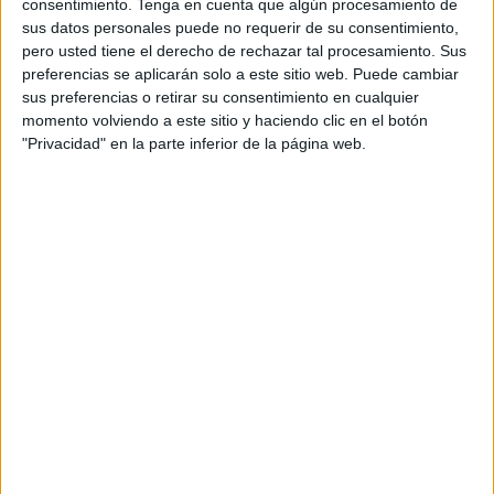
consentimiento.
Tenga en cuenta que algún procesamiento de
ahorro significativo para la Administración”.
sus datos personales puede no requerir de su consentimiento,
pero usted tiene el derecho de rechazar tal procesamiento. Sus
Los expertos concluyen que una alternativa a las actuales
preferencias se aplicarán solo a este sitio web. Puede cambiar
bonificaciones pasaría por “sustituirlas por bonificaciones
sus preferencias o retirar su consentimiento en cualquier
fijas o por un precio máximo”, como hace Portugal con los
momento volviendo a este sitio y haciendo clic en el botón
residentes en Madeira y Azores, para los que la
"Privacidad" en la parte inferior de la página web.
Administración se hace cargo de la diferencia entre el
precio de mercado y el tope establecido.
A priori tendría “dos ventajas importantes”: no se bonifican
los billetes con un precio por debajo del máximo y es “un
sistema de seguro sobre el precio para los residentes”
favorecidos. Sin embargo, lleva aparejados problemas
legales de competencia y otros como que “la demanda se
vuelve completamente inelástica por encima de la tarifa
máxima, lo que puede elevar el precio de mercado y el
gasto total” si las compañías “tienen poder de mercado”.