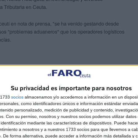
a Tributaria en Ceuta.
ceutí en nota de prensa, "se ha venido gestando desde
ersos "problemas aduaneros" que los operadores logísticos
ncías.
Su privacidad es importante para nosotros
vindicaciones en el ámbito de los depósitos temporales
s 1733
socios
almacenamos y/o accedemos a información en un disposit
era que la directora general se ha comprometido a
sonales, como identificadores únicos e información estándar enviada 
soluciones que faciliten la actividad económica y
ntenido personalizado, medición de publicidad y contenido, investigaci
o adecuado a la ciudad de Ceuta", han continuado.
os.
Con su permiso, nosotros y nuestros socios podemos utilizar datos 
identificación mediante las características de dispositivos. Puede hacer
ntimiento a nosotros y a nuestros 1733 socios para que llevemos a ca
ransporte
. De forma alternativa, puede acceder a información más detallada y 