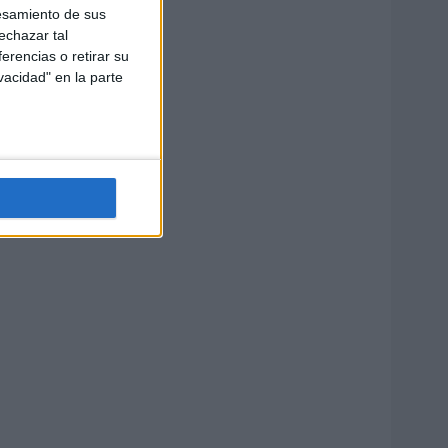
esamiento de sus
echazar tal
erencias o retirar su
vacidad" en la parte