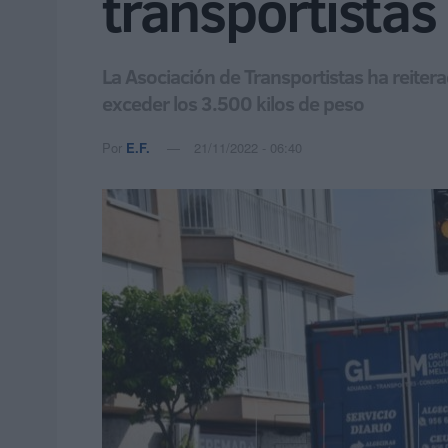
transportistas
La Asociación de Transportistas ha reiter
exceder los 3.500 kilos de peso
Por
E.F.
21/11/2022 - 06:40