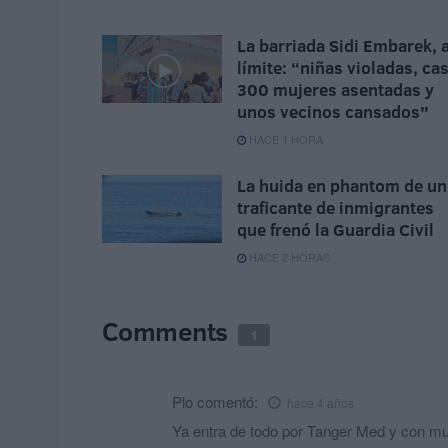
La barriada Sidi Embarek, a
límite: “niñas violadas, cas
300 mujeres asentadas y
unos vecinos cansados”
HACE 1 HORA
La huida en phantom de un
traficante de inmigrantes
que frenó la Guardia Civil
HACE 2 HORAS
Comments
1
Plo
comentó:
hace 4 años
Ya entra de todo por Tanger Med y con mu