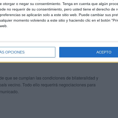
e otorgar o negar su consentimiento.
Tenga en cuenta que algún proc
de no requerir de su consentimiento, pero usted tiene el derecho de r
referencias se aplicarán solo a este sitio web. Puede cambiar sus pref
alquier momento volviendo a este sitio y haciendo clic en el botón "Pri
 web.
 ha tenido la oportunidad de trasladar la
 las informaciones aparecidas sobre las obras de la
ÁS OPCIONES
ACEPTO
rmitiría el
paso de vehículos de mercancías con un
de que se cumplan las condiciones de bilateralidad y
 país vecino. Todo ello requerirá negociaciones para
omunicado.