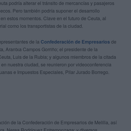
ta podría alterar el tránsito de mercancías y pasajeros
uecos. Pero también podría suponer el desarrollo
en estos momentos. Clave en el futuro de Ceuta, al
ial como los transportistas de la ciudad.
representantes de la
Confederación de Empresarios
de
ta, Arantxa Campos Gorriño; el presidente de la
euta, Luis de la Rubia; y algunos miembros de la citada
 en nuestra ciudad, se reunieron por videoconferencia
uanas e Impuestos Especiales, Pilar Jurado Borrego.
ación de la Confederación de Empresarios de Melilla, así
era, Nerea Rodríguez Entremonzaga; y diversos