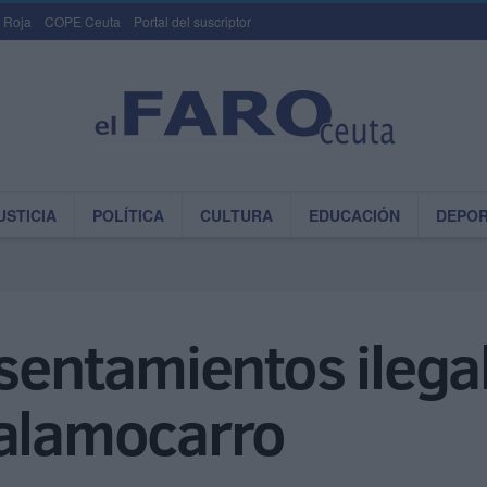
 Roja
COPE Ceuta
Portal del suscriptor
USTICIA
POLÍTICA
CULTURA
EDUCACIÓN
DEPO
asentamientos ilegal
Calamocarro