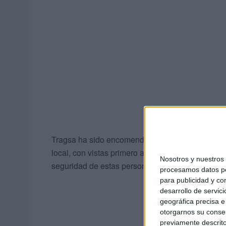
Tragsa ha sido encomendada al desarrollo de est
local, con vistas primero a ir recuperando la part
Nosotros y nuestro
seguridad de estas personas que estarán así con
procesamos datos per
para publicidad y co
desarrollo de servici
geográfica precisa e 
otorgarnos su conse
previamente descrito