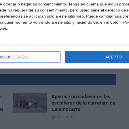
e otorgar o negar su consentimiento.
Tenga en cuenta que algún proc
de no requerir de su consentimiento, pero usted tiene el derecho de r
 y las ha reconvertido en zona de esparcimiento y
referencias se aplicarán solo a este sitio web. Puede cambiar sus pref
 funcionar como un centro de internamiento ya que eso
alquier momento volviendo a este sitio y haciendo clic en el botón "Pri
 web.
mientos se intentará reconducir a estas personas a las
poblados que han llegado a levantar. Muchos de ellos en
ÁS OPCIONES
ACEPTO
e
Aparece un cadáver en las
escolleras de la carretera de
es
Calamocarro
HACE 2 DÍAS