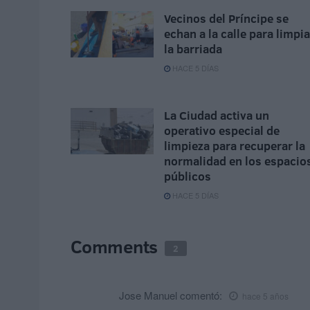
Vecinos del Príncipe se
echan a la calle para limpia
la barriada
HACE 5 DÍAS
La Ciudad activa un
operativo especial de
limpieza para recuperar la
normalidad en los espacio
públicos
HACE 5 DÍAS
Comments
2
Jose Manuel
comentó:
hace 5 años