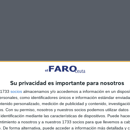
e tipo de actuaciones de las que ya informó el Gobierno
Su privacidad es importante para nosotros
e del terreno perdida y, segundo, para garantizar la propia
s 1733
socios
almacenamos y/o accedemos a información en un disposit
troladas en las naves.
sonales, como identificadores únicos e información estándar enviada 
ntenido personalizado, medición de publicidad y contenido, investigaci
os.
Con su permiso, nosotros y nuestros socios podemos utilizar datos 
identificación mediante las características de dispositivos. Puede hacer
ntimiento a nosotros y a nuestros 1733 socios para que llevemos a ca
. De forma alternativa, puede acceder a información más detallada y 