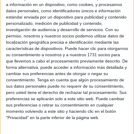
a información en un dispositivo, como cookies, y procesamos
Tánger
, Mohamed Cherkaoui, se trata de los jugadores
datos personales, como identificadores únicos e información
Abdelllatif Akhrieff y Selmane El Harrak.
estándar enviada por un dispositivo para publicidad y contenido
personalizado, medición de publicidad y contenido,
Mientras que anoche corrieron rumores de que se había
investigación de audiencia y desarrollo de servicios.
Con su
encontrado el cuerpo sin vida del jugador Akhrieff,
permiso, nosotros y nuestros socios podemos utilizar datos de
localización geográfica precisa e identificación mediante las
Cherkaoui el presidente del club lo negó, afirmando en
características de dispositivos. Puede hacer clic para otorgarnos
una declaración grabada que los equipos de rescate aún
su consentimiento a nosotros y a nuestros 1731 socios para
no han llegado a él.
que llevemos a cabo el procesamiento previamente descrito. De
forma alternativa, puede acceder a información más detallada y
cambiar sus preferencias antes de otorgar o negar su
consentimiento.
Tenga en cuenta que algún procesamiento de
sus datos personales puede no requerir de su consentimiento,
pero usted tiene el derecho de rechazar tal procesamiento. Sus
preferencias se aplicarán solo a este sitio web. Puede cambiar
sus preferencias o retirar su consentimiento en cualquier
momento volviendo a este sitio y haciendo clic en el botón
"Privacidad" en la parte inferior de la página web.