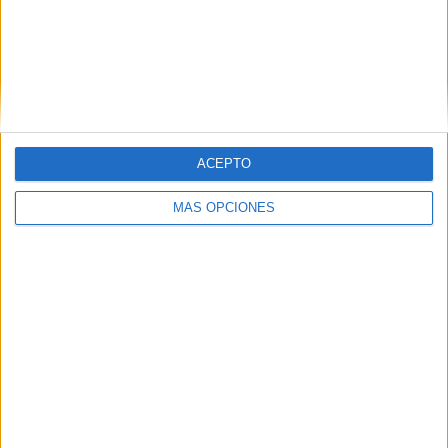
ACEPTO
MÁS OPCIONES
La misma fuente afirmó que todo lo que se está
difundiendo en las redes sociales no es cierto, y están a la
espera de las próximas horas para obtener información