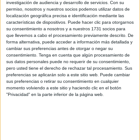
recuperados
en la ciudad
en lo que va de 2025
.
investigación de audiencia y desarrollo de servicios.
Con su
permiso, nosotros y nuestros socios podemos utilizar datos de
Se trata además del
segundo cuerpo sin vida en apenas
localización geográfica precisa e identificación mediante las
24 horas
, lo que refleja la dureza de la
presión migratoria
características de dispositivos. Puede hacer clic para otorgarnos
su consentimiento a nosotros y a nuestros 1731 socios para
en el Estrecho.
que llevemos a cabo el procesamiento previamente descrito. De
forma alternativa, puede acceder a información más detallada y
El hallazgo
se produjo cuando
varios ciudadanos
que
cambiar sus preferencias antes de otorgar o negar su
daban la
vuelta al Hacho
advirtieron la
presencia de un
consentimiento.
Tenga en cuenta que algún procesamiento de
cuerpo encajado entre las rocas
y alertaron de
sus datos personales puede no requerir de su consentimiento,
inmediato a un guardia civil que se encontraba por la zona.
pero usted tiene el derecho de rechazar tal procesamiento. Sus
preferencias se aplicarán solo a este sitio web. Puede cambiar
El agente dio aviso a la Sala, lo que activó el protocolo de
sus preferencias o retirar su consentimiento en cualquier
momento volviendo a este sitio y haciendo clic en el botón
la
Guardia Civil
y movilizó a varias patrullas al lugar.
"Privacidad" en la parte inferior de la página web.
Magrebí, con pantalón oscuro,
camiseta, flotador y aletas azules
El cuerpo, de
apariencia magrebí
, vestía un
pantalón