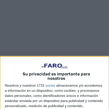
Fotos: Quino / Vídeo: Óscar Román
Su privacidad es importante para
nosotros
La
tragedia migratoria
vuelve a golpear a Ceuta. Este
Nosotros y nuestros 1731
socios
almacenamos y/o accedemos
miércoles, sobre las 10.00 de la mañana, se ha localizado
a información en un dispositivo, como cookies, y procesamos
datos personales, como identificadores únicos e información
el
cadáver de un inmigrante
en la zona de
San Amaro
, a
estándar enviada por un dispositivo para publicidad y contenido
la altura de
Infanta Elena
, lo que eleva a
28 los cuerpos
personalizado, medición de publicidad y contenido,