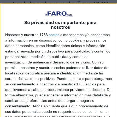
toneladas en lo que va de año, un 18,1%
más
Su privacidad es importante para
El Puerto de Ceuta consolida el camino de crecimiento
nosotros
que inició este año 2016 superando ya los 1,8 millones de
Nosotros y nuestros 1733
socios
almacenamos y/o accedemos
toneladas entre enero y septiembre, lo que supone una
a información en un dispositivo, como cookies, y procesamos
subida del 18,1% en comparación al mismo periodo del
datos personales, como identificadores únicos e información
año pasado, según los datos publicados por Puertos del
estándar enviada por un dispositivo para publicidad y contenido
personalizado, medición de publicidad y contenido,
Estado esta semana. Sólo en septiembre se movieron en
investigación de audiencia y desarrollo de servicios.
Con su
nuestro puerto 173.078 toneladas.
permiso, nosotros y nuestros socios podemos utilizar datos de
localización geográfica precisa e identificación mediante las
En prácticamente todas las variables que mide Puertos del
características de dispositivos. Puede hacer clic para otorgarnos
Estado, Ceuta registra un crecimiento anual. Los datos
su consentimiento a nosotros y a nuestros 1733 socios para
positivos se reflejan en los graneles líquidos con un total
que llevemos a cabo el procesamiento previamente descrito. De
forma alternativa, puede acceder a información más detallada y
de 621.318 toneladas en el acumulado del año, lo que
cambiar sus preferencias antes de otorgar o negar su
supone una subida de más del 32%. En cuanto al
consentimiento.
Tenga en cuenta que algún procesamiento de
avituallamiento, uno de los servicios más potentes de
sus datos personales puede no requerir de su consentimiento,