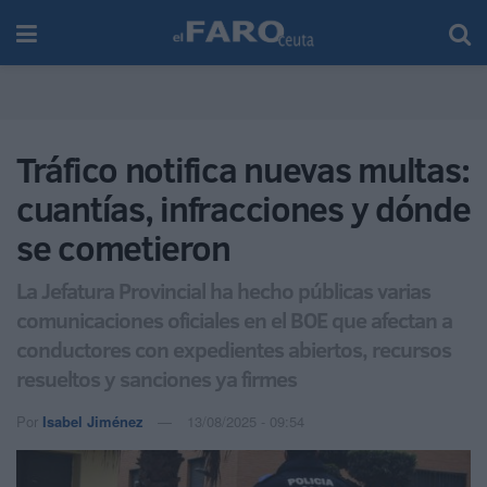
Tráfico notifica nuevas multas:
cuantías, infracciones y dónde
se cometieron
La Jefatura Provincial ha hecho públicas varias
comunicaciones oficiales en el BOE que afectan a
conductores con expedientes abiertos, recursos
resueltos y sanciones ya firmes
Por
Isabel Jiménez
13/08/2025 - 09:54