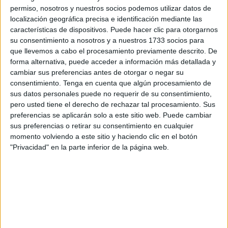
permiso, nosotros y nuestros socios podemos utilizar datos de
Los interesados disponen de
20 días naturales
desde el
localización geográfica precisa e identificación mediante las
día siguiente a la publicación en el BOE para acceder al
características de dispositivos. Puede hacer clic para otorgarnos
su consentimiento a nosotros y a nuestros 1733 socios para
contenido íntegro de la notificación en la Unidad de
que llevemos a cabo el procesamiento previamente descrito. De
Sanciones de la Jefatura Provincial y,
en su caso
:
forma alternativa, puede acceder a información más detallada y
cambiar sus preferencias antes de otorgar o negar su
Presentar
alegaciones
y aportar pruebas.
consentimiento.
Tenga en cuenta que algún procesamiento de
sus datos personales puede no requerir de su consentimiento,
Abonar la multa
correspondiente.
pero usted tiene el derecho de rechazar tal procesamiento. Sus
preferencias se aplicarán solo a este sitio web. Puede cambiar
Identificar al conductor
del vehículo si así se
sus preferencias o retirar su consentimiento en cualquier
requiere.
momento volviendo a este sitio y haciendo clic en el botón
"Privacidad" en la parte inferior de la página web.
En casos donde se requiera la identificación del conductor
y no se cumpla con esta obligación,
se iniciará un
procedimiento sancionador específico
por infracción
del artículo 11.1.a) de la LTSV.
Hasta en Córdoba y por un máximo de 1.500