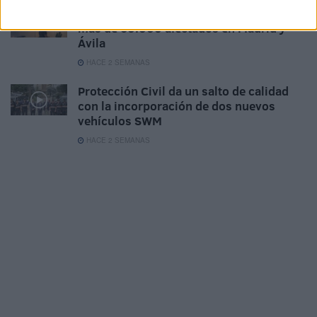
Ola de incendios en el centro del país:
más de 60.000 afectados en Madrid y
Ávila
HACE 2 SEMANAS
Protección Civil da un salto de calidad
con la incorporación de dos nuevos
vehículos SWM
HACE 2 SEMANAS