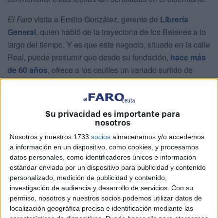
El Faro
visita a Emilio González, gerente de
Librería
General
, quien habló de la trayectoria de los Belenes a lo
largo del tiempo. Y es que este negocio, situado en la calle
Real, puede presumir que desde su fundación,
hace más
de 60 años
, ofrece a los ceutíes un variado surtido de
artículos para el montaje del tradicional Belén hasta la
actualidad.
Su privacidad es importante para
nosotros
Nosotros y nuestros 1733
socios
almacenamos y/o accedemos
a información en un dispositivo, como cookies, y procesamos
datos personales, como identificadores únicos e información
estándar enviada por un dispositivo para publicidad y contenido
personalizado, medición de publicidad y contenido,
investigación de audiencia y desarrollo de servicios.
Con su
permiso, nosotros y nuestros socios podemos utilizar datos de
localización geográfica precisa e identificación mediante las