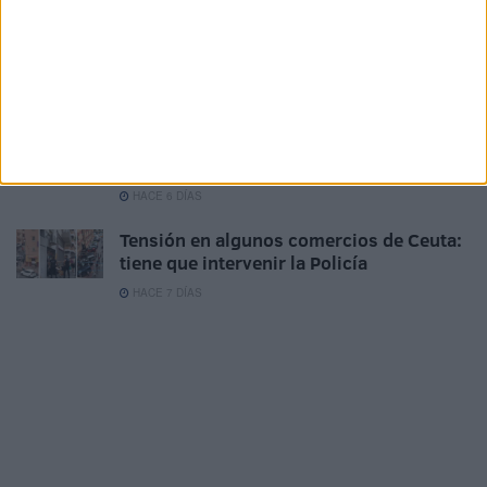
La CECE pide prudencia para abrir
comercios hasta que llegue la
normalidad tras la entrada masiva
HACE 6 DÍAS
El Pleno de la Cámara de Comercio exige
medidas estatales urgentes tras la crisis
fronteriza
HACE 6 DÍAS
Tensión en algunos comercios de Ceuta:
tiene que intervenir la Policía
HACE 7 DÍAS