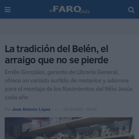
La tradición del Belén, el
arraigo que no se pierde
Emilio González, gerente de Librería General,
ofrece un variado surtido de misterios y adornos
para el montaje de los Nacimientos del Niño Jesús
cada año
Por
José Antonio López
12/12/2023 - 05:50