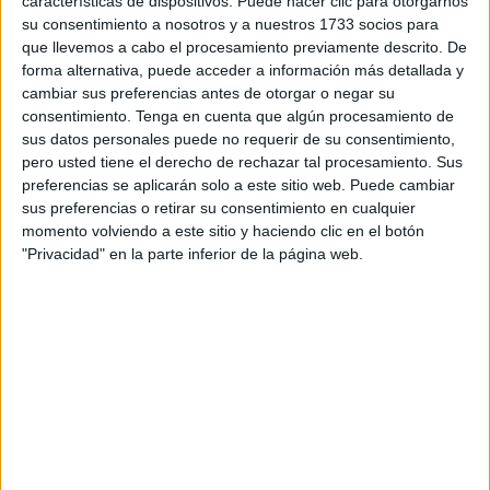
características de dispositivos. Puede hacer clic para otorgarnos
su consentimiento a nosotros y a nuestros 1733 socios para
que llevemos a cabo el procesamiento previamente descrito. De
forma alternativa, puede acceder a información más detallada y
cambiar sus preferencias antes de otorgar o negar su
consentimiento.
Tenga en cuenta que algún procesamiento de
sus datos personales puede no requerir de su consentimiento,
González cuenta que su comercio ha ido pasando de
pero usted tiene el derecho de rechazar tal procesamiento. Sus
generación en generación, ya que su gestión fue de
preferencias se aplicarán solo a este sitio web. Puede cambiar
sus preferencias o retirar su consentimiento en cualquier
padres a hijos, hasta que le tocó a él. Además, relata que
momento volviendo a este sitio y haciendo clic en el botón
su padre empezó de pequeño en la tienda y ya con el paso
"Privacidad" en la parte inferior de la página web.
de los años fueron adaptando el negocio conforme
avanzaba la sociedad.