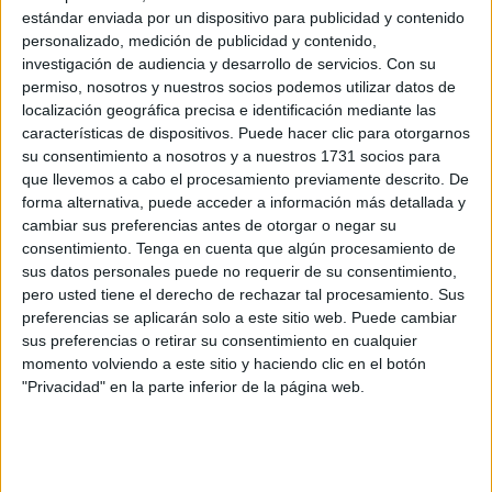
urgencia el real decreto que regulará la reforma del
estándar enviada por un dispositivo para publicidad y contenido
registro horario
, lo que permitirá acortar los plazos en los
personalizado, medición de publicidad y contenido,
que se tienen que emitir los informes preceptivos previos a
investigación de audiencia y desarrollo de servicios.
Con su
la aprobación del texto. Una medida que afectará a las
permiso, nosotros y nuestros socios podemos utilizar datos de
localización geográfica precisa e identificación mediante las
empresas de Ceuta.
características de dispositivos. Puede hacer clic para otorgarnos
su consentimiento a nosotros y a nuestros 1731 socios para
La vicepresidenta segunda,
Yolanda Díaz
, ha adelantado
que llevemos a cabo el procesamiento previamente descrito. De
este viernes en Ferrol su intención de acelerar los plazos
forma alternativa, puede acceder a información más detallada y
para que el nuevo registro horario, que podrá ser
cambiar sus preferencias antes de otorgar o negar su
controlado en remoto por la Inspección de Trabajo
,
consentimiento.
Tenga en cuenta que algún procesamiento de
sus datos personales puede no requerir de su consentimiento,
pueda entrar en vigor cuanto antes.
pero usted tiene el derecho de rechazar tal procesamiento. Sus
preferencias se aplicarán solo a este sitio web. Puede cambiar
Fuentes del Ministerio de Trabajo explican que la
sus preferencias o retirar su consentimiento en cualquier
regulación del registro horario no tiene rango de ley, sino
momento volviendo a este sitio y haciendo clic en el botón
de
reglamento
, con lo que no requiere ser convalidado
"Privacidad" en la parte inferior de la página web.
por el Congreso, pero sí tiene que pasar por la fase
consultiva antes de su aprobación por parte del Gobierno.
Díaz ha recordado que esta reforma
formaba parte del