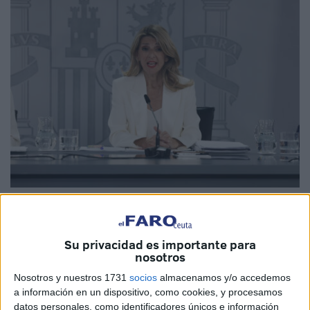
EFE
Su privacidad es importante para
nosotros
El Ministerio de Trabajo pedirá el próximo martes al
Nosotros y nuestros 1731
socios
almacenamos y/o accedemos
Consejo de Ministros que acuerde
tramitar por la vía de
a información en un dispositivo, como cookies, y procesamos
datos personales, como identificadores únicos e información