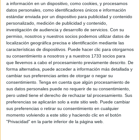
a información en un dispositivo, como cookies, y procesamos
desde Ceuta.
datos personales, como identificadores únicos e información
estándar enviada por un dispositivo para publicidad y contenido
En primer lugar, se trata de
plazas
de auxiliar de
personalizado, medición de publicidad y contenido,
informática con los siguientes requisitos generales:
investigación de audiencia y desarrollo de servicios.
Con su
permiso, nosotros y nuestros socios podemos utilizar datos de
Tener la nacionalidad española.
localización geográfica precisa e identificación mediante las
características de dispositivos. Puede hacer clic para otorgarnos
Estar en posesión del
título de Bachiller o
su consentimiento a nosotros y a nuestros 1733 socios para
equivalente
, o en condiciones de obtenerlo en la
que llevemos a cabo el procesamiento previamente descrito. De
fecha en que termine el plazo de presentación de
forma alternativa, puede acceder a información más detallada y
cambiar sus preferencias antes de otorgar o negar su
solicitudes.
consentimiento.
Tenga en cuenta que algún procesamiento de
sus datos personales puede no requerir de su consentimiento,
Quienes presenten titulaciones obtenidas en el
pero usted tiene el derecho de rechazar tal procesamiento. Sus
extranjero deberán acreditar que están en posesión
preferencias se aplicarán solo a este sitio web. Puede cambiar
de la correspondiente credencial de homologación o
sus preferencias o retirar su consentimiento en cualquier
del correspondiente certificado de equivalencia.
momento volviendo a este sitio y haciendo clic en el botón
"Privacidad" en la parte inferior de la página web.
Reunir las condiciones psicofísicas requeridas para el
desempeño de las correspondientes funciones.