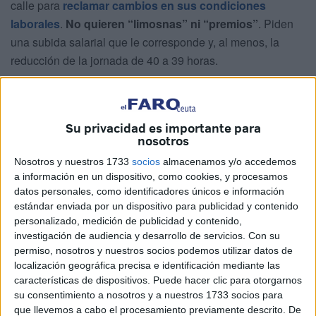
calle para
reclamar cambios en sus condiciones
laborales
.
No quieren “limosnas” ni “premios”
. Piden
una subida salarial que le corresponde y, al menos, la
reducción de la jornada de 40 a 39 horas.
Después de sus esfuerzos y de ser testigos de cómo el
coste de vida está al alza, alrededor de 1.200 afectados
han apostado por luchar bajo el paraguas de Comisiones
Su privacidad es importante para
nosotros
Obreras y el de UGT. Tras intentar negociar sentados en la
mesa con la patronal, no han encontrado soluciones.
Nosotros y nuestros 1733
socios
almacenamos y/o accedemos
a información en un dispositivo, como cookies, y procesamos
datos personales, como identificadores únicos e información
estándar enviada por un dispositivo para publicidad y contenido
personalizado, medición de publicidad y contenido,
investigación de audiencia y desarrollo de servicios.
Con su
permiso, nosotros y nuestros socios podemos utilizar datos de
localización geográfica precisa e identificación mediante las
características de dispositivos. Puede hacer clic para otorgarnos
su consentimiento a nosotros y a nuestros 1733 socios para
que llevemos a cabo el procesamiento previamente descrito. De