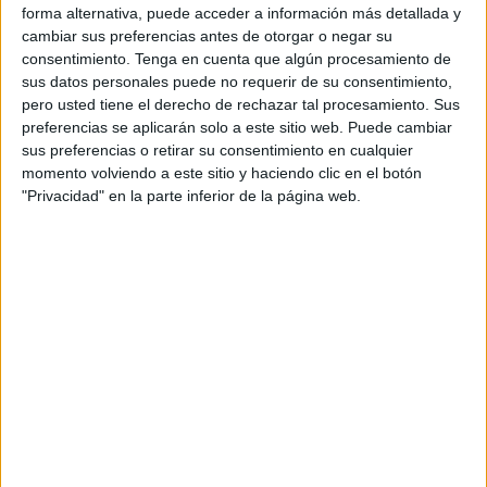
forma alternativa, puede acceder a información más detallada y
cambiar sus preferencias antes de otorgar o negar su
consentimiento.
Tenga en cuenta que algún procesamiento de
sus datos personales puede no requerir de su consentimiento,
pero usted tiene el derecho de rechazar tal procesamiento. Sus
preferencias se aplicarán solo a este sitio web. Puede cambiar
sus preferencias o retirar su consentimiento en cualquier
Solo se han topado con
un
“rotundo no”
en cada
momento volviendo a este sitio y haciendo clic en el botón
"Privacidad" en la parte inferior de la página web.
propuesta que han mostrado
. Este y el hartazgo de un
oficio que se siente “olvidado” han detonado las
manifestaciones agendadas. A pesar del descontento, aún
se resisten a entrar en un parón, aunque no lo descartan.
Posible huelga
Los trabajadores todavía creen que el asunto puede
salvarse a través de la negociación. Sin embargo, están
dispuestos a hacer todo lo que está en su mano de ser
necesario. “Primero hablemos de eso porque creo que, si