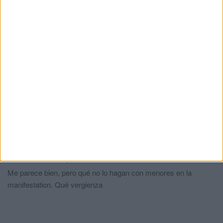
UGT reclama el cese inmediato de “las
tareas de morgue” asignadas a operarios
de Servilimpce
HACE 2 DÍAS
Seis aspirantes optan a una plaza de
ATS/DUE convocada por la Ciudad
HACE 2 DÍAS
Comments
1
Menores tambien para rellenar
comentó:
hace 8 meses
Me parece bien, pero qué no lo hagan con menores en la
manifestation. Qué vergienza