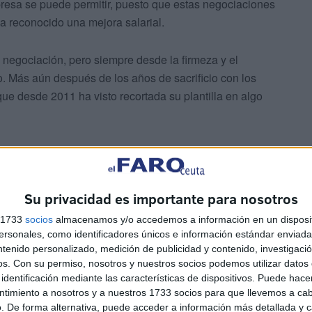
presa se puede permitir, puesto que estas negociaciones
 ha reconocido una mejora salarial.
a negociación, pero siempre desde la firmeza y el
. Más aún después de los años de sacrificio con los
 que desde 2011 ha visto recortada su plantilla en algo
Su privacidad es importante para nosotros
 que dicen que está demostrando Cepsa en este área de
s 1733
socios
almacenamos y/o accedemos a información en un disposit
sonales, como identificadores únicos e información estándar enviada 
uir recortando más la plantilla. Creemos que es una
ntenido personalizado, medición de publicidad y contenido, investigaci
abajamos: mismos medios y materiales que hace 30 años”,
os.
Con su permiso, nosotros y nuestros socios podemos utilizar datos 
identificación mediante las características de dispositivos. Puede hacer
ntimiento a nosotros y a nuestros 1733 socios para que llevemos a ca
. De forma alternativa, puede acceder a información más detallada y 
o que ha alertado a la parte social ha sido el concurso