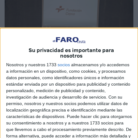
Su privacidad es importante para
nosotros
Nosotros y nuestros 1733
socios
almacenamos y/o accedemos
a información en un dispositivo, como cookies, y procesamos
datos personales, como identificadores únicos e información
estándar enviada por un dispositivo para publicidad y contenido
Imagen cedida
personalizado, medición de publicidad y contenido,
investigación de audiencia y desarrollo de servicios.
Con su
permiso, nosotros y nuestros socios podemos utilizar datos de
localización geográfica precisa e identificación mediante las
En total, Fundación
Cepsa
ha recibido 391 proyectos de
características de dispositivos. Puede hacer clic para otorgarnos
su consentimiento a nosotros y a nuestros 1733 socios para
todos los territorios en los que convoca sus
premios
:
que llevemos a cabo el procesamiento previamente descrito. De
Comunidad Autónoma Canarias, Campo de
Gibraltar
,
forma alternativa, puede acceder a información más detallada y