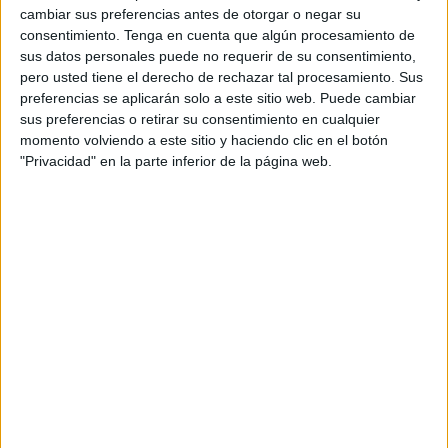
Comunidad Autónoma de Madrid, provincia de Huelva,
cambiar sus preferencias antes de otorgar o negar su
Portugal y Colombia.
consentimiento.
Tenga en cuenta que algún procesamiento de
sus datos personales puede no requerir de su consentimiento,
El jurado se reunirá a mediados del próximo mes de
pero usted tiene el derecho de rechazar tal procesamiento. Sus
noviembre para valorar los diferentes proyectos y
preferencias se aplicarán solo a este sitio web. Puede cambiar
sus preferencias o retirar su consentimiento en cualquier
seleccionar a los ganadores, así como los dos proyectos
momento volviendo a este sitio y haciendo clic en el botón
candidatos por el Campo de Gibraltar al Premio Especial
"Privacidad" en la parte inferior de la página web.
del Empleado de este año.
El objetivo de estos premios es reconocer e impulsar
iniciativas sociales que favorezcan la inclusión y el
bienestar de aquellos colectivos o personas menos
favorecidas, así como promover estos valores solidarios
entre los profesionales de Cepsa, quienes ejercen de
madrinas o padrinos, presentando a las entidades
interesadas en participar en estos Premios. Por segundo
año se valorarán aquellos proyectos que hayan sabido
unir el aspecto social con una transición ecológica justa.