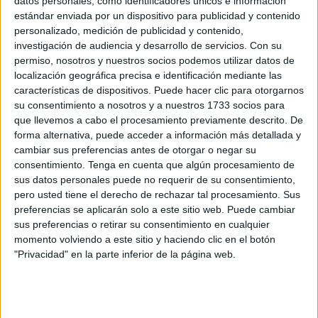
datos personales, como identificadores únicos e información
estándar enviada por un dispositivo para publicidad y contenido
personalizado, medición de publicidad y contenido,
Además, hay
dos tortugas hembras
, una con
investigación de audiencia y desarrollo de servicios.
Con su
permiso, nosotros y nuestros socios podemos utilizar datos de
dimensiones menores; y otra de unos
70 kilos
.
localización geográfica precisa e identificación mediante las
características de dispositivos. Puede hacer clic para otorgarnos
Afortunadamente, debemos destacar el éxito alcanzado
su consentimiento a nosotros y a nuestros 1733 socios para
respecto al
traslado de instalaciones
, una cuestión que
que llevemos a cabo el procesamiento previamente descrito. De
acercándose la época estival era toda una incógnita,
forma alternativa, puede acceder a información más detallada y
ocasionando una gran preocupación en quienes dedican
cambiar sus preferencias antes de otorgar o negar su
su tiempo a este servicio.
consentimiento.
Tenga en cuenta que algún procesamiento de
sus datos personales puede no requerir de su consentimiento,
pero usted tiene el derecho de rechazar tal procesamiento. Sus
Buenas noticias
preferencias se aplicarán solo a este sitio web. Puede cambiar
sus preferencias o retirar su consentimiento en cualquier
“Estas dos naves son mías, son de trabajo, y la que tenía
momento volviendo a este sitio y haciendo clic en el botón
"Privacidad" en la parte inferior de la página web.
allí, que está cerrada, es más pequeñita y no se podía
estar” explica Juan Carlos Rivas, presidente del Cecam,
añadiendo que gracias a la Autoridad Portuaria “se
solucionó el problema del agua” que impedía el cambio.