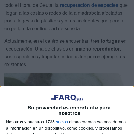
todo el litoral de Ceuta: la
recuperación de especies
que
llegan a las costas o redes de la almadrabeta afectadas
por la ingesta de plásticos y otros accidentes que ponen
en peligro la continuidad de su vida.
Actualmente, en el centro se encuentran
tres tortugas
en
recuperación. Una de ellas es un
macho reproductor
,
una especie muy importante dados los pocos ejemplares
existentes.
Su privacidad es importante para
nosotros
Nosotros y nuestros 1733
socios
almacenamos y/o accedemos
a información en un dispositivo, como cookies, y procesamos