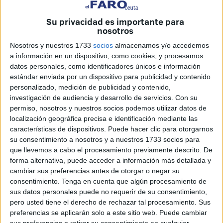
sub-14 y sub-18 tanto en categoría masculina como en
Su privacidad es importante para
femenina
.
nosotros
La sala de prensa del palacio de la Asamblea ha sido
Nosotros y nuestros 1733
socios
almacenamos y/o accedemos
a información en un dispositivo, como cookies, y procesamos
escenario de la presentación de este torneo prestigioso
datos personales, como identificadores únicos e información
con la participación de múltiples colaboradores.
estándar enviada por un dispositivo para publicidad y contenido
personalizado, medición de publicidad y contenido,
Presentando el evento estaban: Sergio Aguilera, director
investigación de audiencia y desarrollo de servicios.
Con su
general de Deportes; Luis Mediero; presidente del Comité
permiso, nosotros y nuestros socios podemos utilizar datos de
del Registro Profesional de Tenis,
Yasin Harrús
,
localización geográfica precisa e identificación mediante las
características de dispositivos. Puede hacer clic para otorgarnos
presidente de la federación de tenis de Ceuta; Jordi
su consentimiento a nosotros y a nuestros 1733 socios para
Tamayo, vicepresidente de la Real Federación de tenis de
que llevemos a cabo el procesamiento previamente descrito. De
Cataluña y vicepresidente de la RFET, Paco Vicent,
forma alternativa, puede acceder a información más detallada y
presidente de la federación de tenis de la Comunidad
cambiar sus preferencias antes de otorgar o negar su
consentimiento.
Tenga en cuenta que algún procesamiento de
Valenciana y Juan Iglesias, presidente de CSIF de Ceuta.
sus datos personales puede no requerir de su consentimiento,
pero usted tiene el derecho de rechazar tal procesamiento. Sus
Sergio Aguilera destacó
la gran participación de los
preferencias se aplicarán solo a este sitio web. Puede cambiar
jugadores y jugadoras
para este torneo así como la