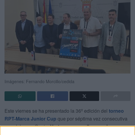
Imágenes: Fernando Morcillo/cedida
Este viernes se ha presentado la 36º edición del
torneo
RPT-Marca Junior Cup
que por séptima vez consecutiva
se celebra en Ceuta.
Un torneo que alberga a las
promesas del tenis español
en las categorías sub-12,