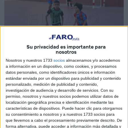
Su privacidad es importante para
nosotros
Nosotros y nuestros 1733
socios
almacenamos y/o accedemos
Imagen de archivo
a información en un dispositivo, como cookies, y procesamos
datos personales, como identificadores únicos e información
estándar enviada por un dispositivo para publicidad y contenido
personalizado, medición de publicidad y contenido,
La temporada 2023/2024 de las competiciones de fútbol
investigación de audiencia y desarrollo de servicios.
Con su
permiso, nosotros y nuestros socios podemos utilizar datos de
base organizadas por la Real
Federación
de Fútbol de
localización geográfica precisa e identificación mediante las
Ceuta están ya prepardas para comenzar posiblemente a
características de dispositivos. Puede hacer clic para otorgarnos
finales de setiembre.
su consentimiento a nosotros y a nuestros 1733 socios para
que llevemos a cabo el procesamiento previamente descrito. De
Pero antes y como todas las temporadas se disputarán dos
forma alternativa, puede acceder a información más detallada y