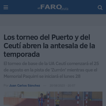
Los torneo del Puerto y del
Ceutí abren la antesala de la
temporada
El torneo de base de la UA Ceutí comenzará el 25
de agosto en la pista de 'Zurrón' mientras que el
Memorial Paquirri se iniciará el lunes 28
Por
Juan Carlos Sánchez
20/08/2023 - 20:07