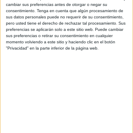
tradicionales y arraigados torneos veraniegos de
fútbol
cambiar sus preferencias antes de otorgar o negar su
consentimiento.
Tenga en cuenta que algún procesamiento de
base como son el Memorial 'Francisco Galán Paquirri' y el
sus datos personales puede no requerir de su consentimiento,
torneo de base organizado por el Unión África Ceutí.
pero usted tiene el derecho de rechazar tal procesamiento. Sus
preferencias se aplicarán solo a este sitio web. Puede cambiar
El primero en comenzar será el torneo del Ceutí que lo
sus preferencias o retirar su consentimiento en cualquier
hará el viernes 25 de agosto en la pista de la barriada d
momento volviendo a este sitio y haciendo clic en el botón
José Zurrón como los años anteriores.
"Privacidad" en la parte inferior de la página web.
El torneo se disputará en las categorías benjamín, alevín,
infantil y cadetes.
En benjamines los equipos participantes serán la
Unión
África Ceutí
, el Deportivo UA Ceutí, Sporting de Ceuta,
Foso Ceuta y Club Deportivo Puerto.
En la categoría alevín los participantes serán los mismos
mientras que en la categoría infantil lo harán la Unión
África Ceutí, el Deportivo UA Ceutí, el Atlético Ceutí, el
Ángulo, el Sporting de Ceuta y el Inter de Ceuta.