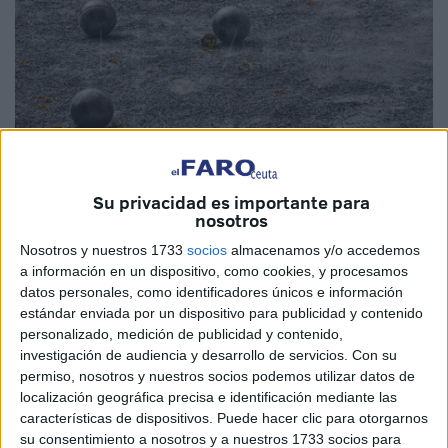
Su privacidad es importante para
Fotos: archivo / cedida
nosotros
Nosotros y nuestros 1733
socios
almacenamos y/o accedemos
a información en un dispositivo, como cookies, y procesamos
datos personales, como identificadores únicos e información
La petanca
en Ceuta cerró el año 2023 con buenos
estándar enviada por un dispositivo para publicidad y contenido
personalizado, medición de publicidad y contenido,
propósitos y con buenos números tanto en las
investigación de audiencia y desarrollo de servicios.
Con su
competiciones locales como en las nacionales. Y como no
permiso, nosotros y nuestros socios podemos utilizar datos de
puede ser de otra manera y si las circunstancias lo
localización geográfica precisa e identificación mediante las
permiten, intentarán comenzar el nuevo año 2024
características de dispositivos. Puede hacer clic para otorgarnos
su consentimiento a nosotros y a nuestros 1733 socios para
retomando
la competición
con la organización del