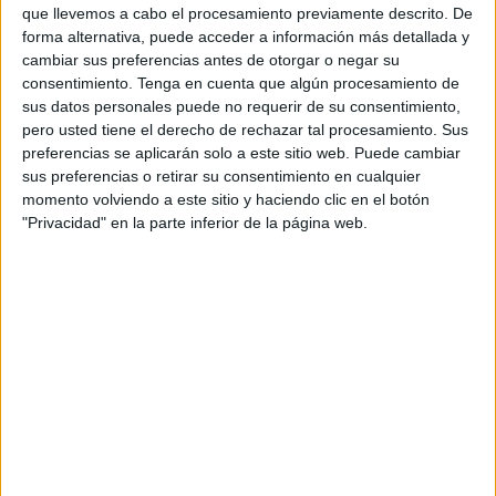
que llevemos a cabo el procesamiento previamente descrito. De
emblemático Torneo de Año Nuevo que organizan el Club
forma alternativa, puede acceder a información más detallada y
Petanca ‘Ciudad de Ceuta’ y el Club Petanca ‘General
cambiar sus preferencias antes de otorgar o negar su
Carvajal’ que se jugará en las instalaciones de la entidad
consentimiento.
Tenga en cuenta que algún procesamiento de
sus datos personales puede no requerir de su consentimiento,
que preside Isabel Martín Ruiz en la
barriada O’Donnell
.
pero usted tiene el derecho de rechazar tal procesamiento. Sus
preferencias se aplicarán solo a este sitio web. Puede cambiar
La competición se desarrollará el domingo 14 de enero y
sus preferencias o retirar su consentimiento en cualquier
se jugará en la modalidad de dupletas constituidas, sin
momento volviendo a este sitio y haciendo clic en el botón
límite de equipos debido al gran número de pistas para
"Privacidad" en la parte inferior de la página web.
disputar las diferentes partidas.
Los premios a repartir serán el ochenta y cinco por ciento
de la inscripción para el campeón, con el 30%, el
subcampeón 20%, el tercero 15% y el cuarto de concurso
o directa 10% y para los dos primeros equipos clasificados
en el cuadro de consolación 10%. La competición está
abierta para todo aquel q desee participar.