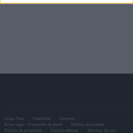
Grupo Faro
Publicidad
Contacto
Aviso legal – Protección de datos
Política de cookies
Política de privacidad
Política editorial
Términos de uso