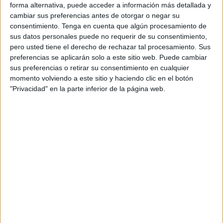
Chorrillo
.
forma alternativa, puede acceder a información más detallada y
cambiar sus preferencias antes de otorgar o negar su
El viernes fue turno de la categoría femenina en debutar en
consentimiento.
Tenga en cuenta que algún procesamiento de
este torneo de clausura mientras que este sábado entró a
sus datos personales puede no requerir de su consentimiento,
pero usted tiene el derecho de rechazar tal procesamiento. Sus
escena la categoría masculina donde para este último
preferencias se aplicarán solo a este sitio web. Puede cambiar
certamen se apuntaron un total de 24 parejas masculinas
sus preferencias o retirar su consentimiento en cualquier
que luchaban por acceder a la final del domingo.
momento volviendo a este sitio y haciendo clic en el botón
"Privacidad" en la parte inferior de la página web.
Esta jornada de sábado de
vóley playa
en el Chorrillo ha
arrancado desde bien temprano. A las 8.30 horas ya se
estaban disputando los primeros partidos en categoría
masculina para aprovechar antes de que el calor hiciera
mella en los jugadores.
Los chicos hacían gala de un gran juego en la red
intentando dominar esta faceta para conseguir sus puntos
y derrotar a su adversario. En esta ocasión, para este
último torneo de la temporada estival, la organización
decidió que los partidos finalizaran en 15 puntos y no en