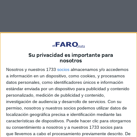
Su privacidad es importante para
nosotros
Fotos y vídeo: Imad Lagmich
Nosotros y nuestros 1733
socios
almacenamos y/o accedemos
a información en un dispositivo, como cookies, y procesamos
datos personales, como identificadores únicos e información
estándar enviada por un dispositivo para publicidad y contenido
personalizado, medición de publicidad y contenido,
El vóley playa
en Ceuta culmina este fin de semana con
investigación de audiencia y desarrollo de servicios.
Con su
el torneo clausura de verano en el que alrededor de 70
permiso, nosotros y nuestros socios podemos utilizar datos de
jugadores están compitiendo durante todo el fin de
localización geográfica precisa e identificación mediante las
características de dispositivos. Puede hacer clic para otorgarnos
semana y que cerrará el domingo una entrega de trofeos
su consentimiento a nosotros y a nuestros 1733 socios para
como colofón a la temporada de vóley playa
en el
que llevemos a cabo el procesamiento previamente descrito. De