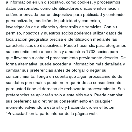
a información en un dispositivo, como cookies, y procesamos
Un
estudio reciente de la Universidad de California
datos personales, como identificadores únicos e información
Davis ha confirmado que, aunque no siempre lo
estándar enviada por un dispositivo para publicidad y contenido
reconozcamos, tanto hombres como mujeres se sienten
personalizado, medición de publicidad y contenido,
atraídos por
parejas más jóvenes
.
investigación de audiencia y desarrollo de servicios.
Con su
permiso, nosotros y nuestros socios podemos utilizar datos de
Esta investigación, publicada en la revista
Proceedings of
localización geográfica precisa e identificación mediante las
características de dispositivos. Puede hacer clic para otorgarnos
the National Academy of Sciences
, analizó más de 4.500
su consentimiento a nosotros y a nuestros 1733 socios para
citas a ciegas de personas interesadas en relaciones a
que llevemos a cabo el procesamiento previamente descrito. De
largo plazo, ofreciendo nuevos datos sobre la dinámica de
forma alternativa, puede acceder a información más detallada y
la atracción.
cambiar sus preferencias antes de otorgar o negar su
consentimiento.
Tenga en cuenta que algún procesamiento de
sus datos personales puede no requerir de su consentimiento,
La juventud, un factor clave en la
pero usted tiene el derecho de rechazar tal procesamiento. Sus
atracción romántica
preferencias se aplicarán solo a este sitio web. Puede cambiar
sus preferencias o retirar su consentimiento en cualquier
momento volviendo a este sitio y haciendo clic en el botón
Paul Eastwick, profesor de psicología en UC Davis y autor
"Privacidad" en la parte inferior de la página web.
principal del estudio, explicó que los participantes
mostraron una ligera inclinación hacia parejas más