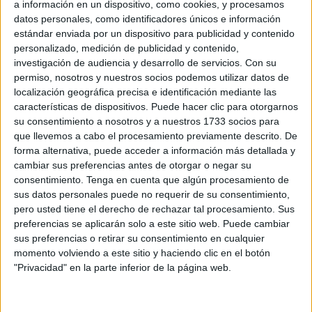
baliza luminosa V-16.
a información en un dispositivo, como cookies, y procesamos
datos personales, como identificadores únicos e información
Se trata de un dispositivo que emite una luz intermitente
estándar enviada por un dispositivo para publicidad y contenido
visible a gran distancia y que, además, se conecta
personalizado, medición de publicidad y contenido,
investigación de audiencia y desarrollo de servicios.
Con su
automáticamente a la plataforma
DGT 3.0
, avisando en
permiso, nosotros y nuestros socios podemos utilizar datos de
tiempo real de la ubicación del vehículo inmovilizado.
localización geográfica precisa e identificación mediante las
características de dispositivos. Puede hacer clic para otorgarnos
Con esta medida, España se convierte en el
primer país
su consentimiento a nosotros y a nuestros 1733 socios para
en implantar la obligatoriedad de un sistema luminoso
que llevemos a cabo el procesamiento previamente descrito. De
conectado
para la preseñalización de incidentes viales.
forma alternativa, puede acceder a información más detallada y
cambiar sus preferencias antes de otorgar o negar su
Según estimaciones de los expertos, más de
30 millones
consentimiento.
Tenga en cuenta que algún procesamiento de
de vehículos
deberán adaptarse a la nueva normativa
sus datos personales puede no requerir de su consentimiento,
antes de la fecha límite.
pero usted tiene el derecho de rechazar tal procesamiento. Sus
preferencias se aplicarán solo a este sitio web. Puede cambiar
Adiós a los triángulos de
sus preferencias o retirar su consentimiento en cualquier
momento volviendo a este sitio y haciendo clic en el botón
emergencia
"Privacidad" en la parte inferior de la página web.
La imagen clásica del conductor colocándose el chaleco