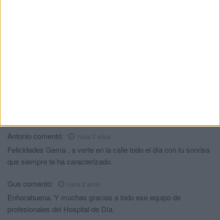
Comments
6
Laprimadelriesgo
comentó:
hace 2 años
Enhorabuena por tu recuperación y también por el gesto de ese
símbolo que será la meta de otras muchas personas que día a
día soñarán poder alcanzar tocar esa campana.
El sonido de esa campana será el fin y también el principio de
una nueva etapa llena de fuerza y esperanza.
Antonio
comentó:
hace 2 años
Felicidades Gema , a verte en la calle todo el día con tu sonrisa
que siempre te ha caracterizado.
Gus
comentó:
hace 2 años
Enhorabuena. Y muchas gracias a todo ese equipo de
profesionales del Hospital de Día.